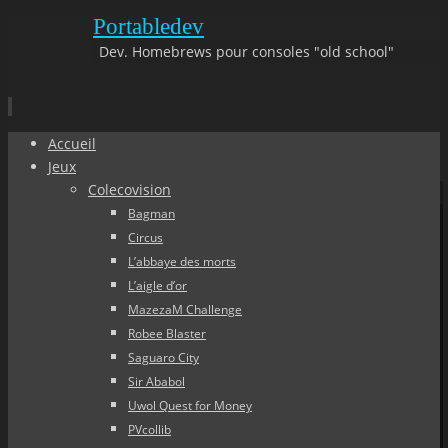
Portabledev
Dev. Homebrews pour consoles "old school"
Aller
Accueil
au
Jeux
contenu
Colecovision
principal
Bagman
Circus
L’abbaye des morts
L’aigle d’or
MazezaM Challenge
Robee Blaster
Saguaro City
Sir Ababol
Uwol Quest for Money
PVcollib