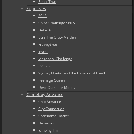
E.mul T.wo
SuperNes
2048
Chips Challenge SNES
Deflektor
Eyra The Crow Maiden
FrappySnes
Jester
MazezaM Challenge
PVSnesLib
Sydney Hunter and the Caverns of Death
Teenage Queen
Uwol Quest for Money
Gameboy Advance
Chip Advance
City Connection
Codename Hacker
Hexavirus
Jumping Jim