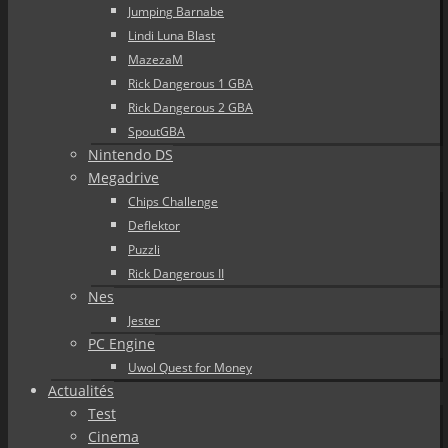
Jumping Barnabe
Lindi Luna Blast
MazezaM
Rick Dangerous 1 GBA
Rick Dangerous 2 GBA
SpoutGBA
Nintendo DS
Megadrive
Chips Challenge
Deflektor
Puzzli
Rick Dangerous II
Nes
Jester
PC Engine
Uwol Quest for Money
Actualités
Test
Cinema