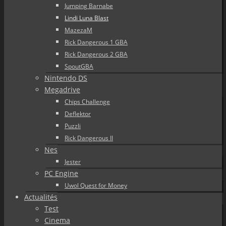
Jumping Barnabe
Lindi Luna Blast
MazezaM
Rick Dangerous 1 GBA
Rick Dangerous 2 GBA
SpoutGBA
Nintendo DS
Megadrive
Chips Challenge
Deflektor
Puzzli
Rick Dangerous II
Nes
Jester
PC Engine
Uwol Quest for Money
Actualités
Test
Cinema