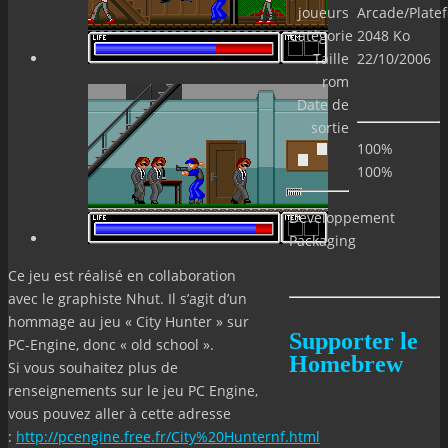
joueurs
Arcade/Plate
Catégorie
2048 Ko
Taille
22/10/2006
rom
Date de
sortie
100%
100%
Développement
Packaging
Ce jeu est réalisé en collaboration
avec le graphiste Nhut. Il s’agit d’un
hommage au jeu « City Hunter » sur
Supporter le
PC-Engine, donc « old school ».
Homebrew
Si vous souhaitez plus de
renseignements sur le jeu PC Engine,
vous pouvez aller à cette adresse
:
http://pcengine.free.fr/City%20Hunternf.html