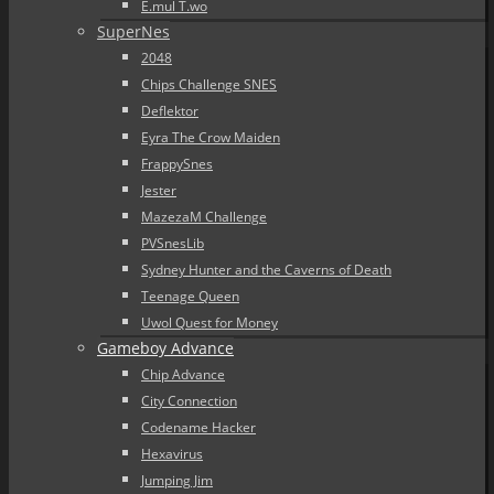
E.mul T.wo
SuperNes
2048
Chips Challenge SNES
Deflektor
Eyra The Crow Maiden
FrappySnes
Jester
MazezaM Challenge
PVSnesLib
Sydney Hunter and the Caverns of Death
Teenage Queen
Uwol Quest for Money
Gameboy Advance
Chip Advance
City Connection
Codename Hacker
Hexavirus
Jumping Jim