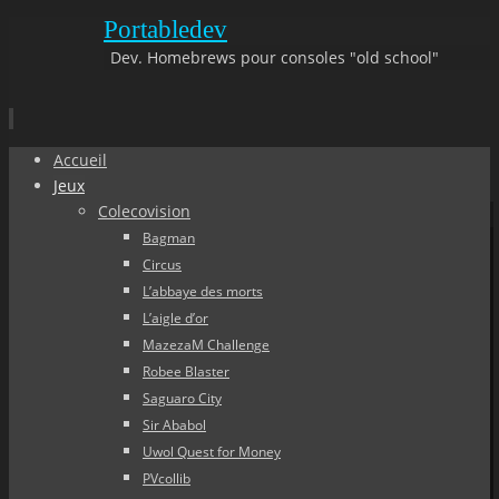
Portabledev
Dev. Homebrews pour consoles "old school"
Aller
Accueil
au
Jeux
contenu
Colecovision
principal
Bagman
Circus
L’abbaye des morts
L’aigle d’or
MazezaM Challenge
Robee Blaster
Saguaro City
Sir Ababol
Uwol Quest for Money
PVcollib