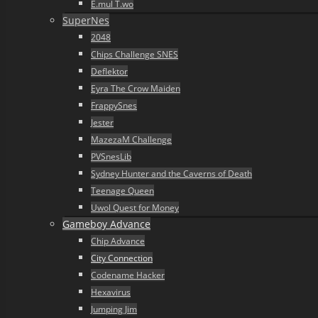
E.mul T.wo
SuperNes
2048
Chips Challenge SNES
Deflektor
Eyra The Crow Maiden
FrappySnes
Jester
MazezaM Challenge
PVSnesLib
Sydney Hunter and the Caverns of Death
Teenage Queen
Uwol Quest for Money
Gameboy Advance
Chip Advance
City Connection
Codename Hacker
Hexavirus
Jumping Jim