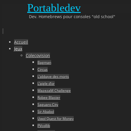
Portabledev
Dev. Homebrews pour consoles "old school"
Aller
Accueil
au
Jeux
contenu
Colecovision
principal
Bagman
Circus
L’abbaye des morts
L’aigle d’or
MazezaM Challenge
Robee Blaster
Saguaro City
Sir Ababol
Uwol Quest for Money
PVcollib