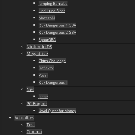
Jumping Barnabe
Lindi Luna Blast
MazezaM
Rick Dangerous 1 GBA
Rick Dangerous 2 GBA
SpoutGBA
Nintendo DS
Megadrive
Chips Challenge
Deflektor
Puzzli
Rick Dangerous II
Nes
Jester
PC Engine
Uwol Quest for Money
Actualités
Test
Cinema