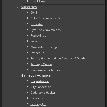
E.mul T.wo
SuperNes
2048
Chips Challenge SNES
Deflektor
Eyra The Crow Maiden
FrappySnes
Jester
MazezaM Challenge
PVSnesLib
Sydney Hunter and the Caverns of Death
Teenage Queen
Uwol Quest for Money
Gameboy Advance
Chip Advance
City Connection
Codename Hacker
Hexavirus
Jumping Jim