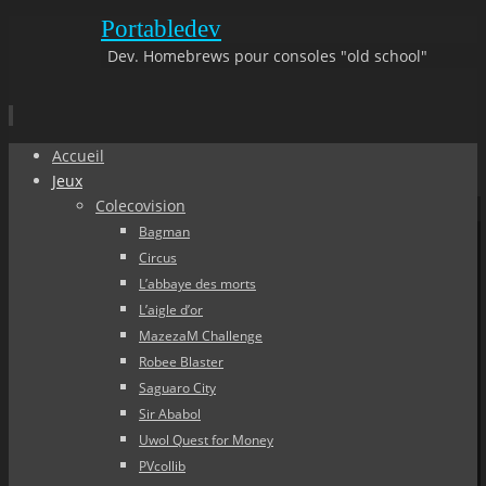
Portabledev
Dev. Homebrews pour consoles "old school"
Aller
Accueil
au
Jeux
contenu
Colecovision
principal
Bagman
Circus
L’abbaye des morts
L’aigle d’or
MazezaM Challenge
Robee Blaster
Saguaro City
Sir Ababol
Uwol Quest for Money
PVcollib