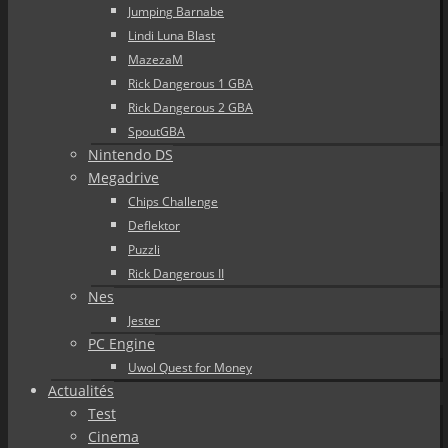
Jumping Barnabe
Lindi Luna Blast
MazezaM
Rick Dangerous 1 GBA
Rick Dangerous 2 GBA
SpoutGBA
Nintendo DS
Megadrive
Chips Challenge
Deflektor
Puzzli
Rick Dangerous II
Nes
Jester
PC Engine
Uwol Quest for Money
Actualités
Test
Cinema