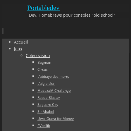
Portabledev
Dev. Homebrews pour consoles "old school"
Aller
Accueil
au
Jeux
contenu
Colecovision
principal
Bagman
Circus
L’abbaye des morts
L’aigle d’or
MazezaM Challenge
Robee Blaster
Saguaro City
Sir Ababol
Uwol Quest for Money
PVcollib