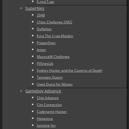
E.mul T.wo
SuperNes
2048
Chips Challenge SNES
Deflektor
Eyra The Crow Maiden
FrappySnes
Jester
MazezaM Challenge
PVSnesLib
Sydney Hunter and the Caverns of Death
Teenage Queen
Uwol Quest for Money
Gameboy Advance
Chip Advance
City Connection
Codename Hacker
Hexavirus
Jumping Jim