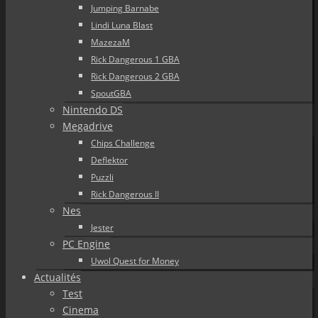
Jumping Barnabe
Lindi Luna Blast
MazezaM
Rick Dangerous 1 GBA
Rick Dangerous 2 GBA
SpoutGBA
Nintendo DS
Megadrive
Chips Challenge
Deflektor
Puzzli
Rick Dangerous II
Nes
Jester
PC Engine
Uwol Quest for Money
Actualités
Test
Cinema