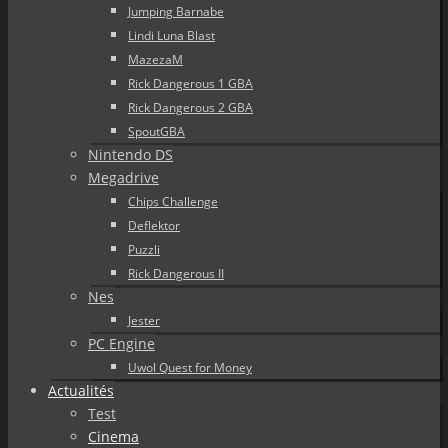
Jumping Barnabe
Lindi Luna Blast
MazezaM
Rick Dangerous 1 GBA
Rick Dangerous 2 GBA
SpoutGBA
Nintendo DS
Megadrive
Chips Challenge
Deflektor
Puzzli
Rick Dangerous II
Nes
Jester
PC Engine
Uwol Quest for Money
Actualités
Test
Cinema