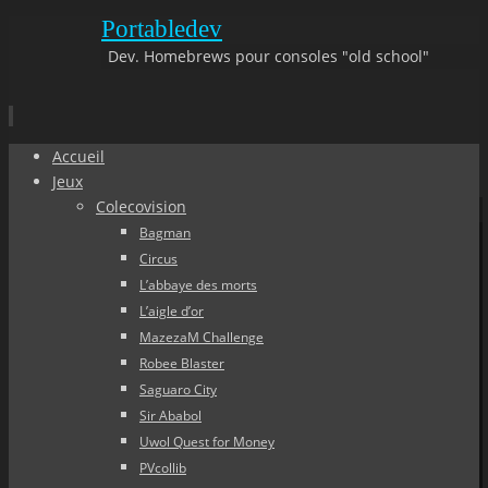
Portabledev
Dev. Homebrews pour consoles "old school"
Aller
Accueil
au
Jeux
contenu
Colecovision
principal
Bagman
Circus
L’abbaye des morts
L’aigle d’or
MazezaM Challenge
Robee Blaster
Saguaro City
Sir Ababol
Uwol Quest for Money
PVcollib