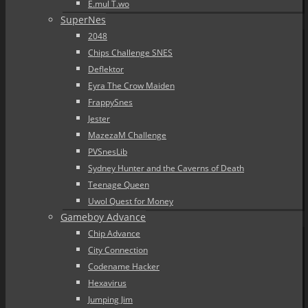
E.mul T.wo
SuperNes
2048
Chips Challenge SNES
Deflektor
Eyra The Crow Maiden
FrappySnes
Jester
MazezaM Challenge
PVSnesLib
Sydney Hunter and the Caverns of Death
Teenage Queen
Uwol Quest for Money
Gameboy Advance
Chip Advance
City Connection
Codename Hacker
Hexavirus
Jumping Jim