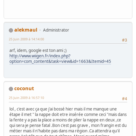
alekmaul
Administrator
25 Juin 2009 à 14:14:00
#3
arf, idem, google est ton ami ;)
http://www.wiigen.fr/index.php?
option=com_content&task=view&id=1663&Itemid=45
coconut
25 Juin 2009 à 16:57:10
#4
lol , c'est avec ça que j'ai bossé hier mais il me manque une
étape il met " la nappe doit etre insérée comme ceci "mais dans
la fente y a pas la place a moins de plier la nappe en deux ,ce
qui sera je pense fatal .Bon c'est pas grave , mon frangin est du
métier mais il n'habite pas dans ma région .Ca attendra qu'il