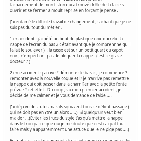
l'acharnement de mon fiston qui a trouvé drôle de la faire s
ouvrir et se fermer a moult reprise en forçant je pense .
J'ai entamé le difficile travail de changement , sachant que je ne
suis pas du tout du métier .
1 er accident : j'ai pété un bout de plastique noir qui relie la
nappe de l'écran du bas .( c'était avant que je comprennne qu'il
fallait le soulever ) , la casse est sur un petit quart du capot
noir , n'empéchant pas de bloquer la nappe . ( est ce grave
docteur ? )
2 eme accident : j arrive ? démonter le bazar , je commence ?
remonter avec la nouvelle coque et l? je n'arrive pas remettre
la nappe qui doit passer dans la charni?er avec la petite fente
prévue ? cet effet . Du coup , vu mon premier accident , je
décide de me calmer et je vous demande de l'aide ....
J'ai déja vu des tutos mais ils squizzent tous ce délicat passage (
qui ne doit pas en ?tre un alors .....) .Si quelqu'un veut bien
m'aider ...(Eviter les trucs du style t'as qu'a mettre la nappe
dans le trou parce que oui je me doute que c'est ca qu il faut
faire mais y a apparemment une astuce que je ne pige pas ....)
En tout cas , c'est vachement stressant comme manoeuvre , les