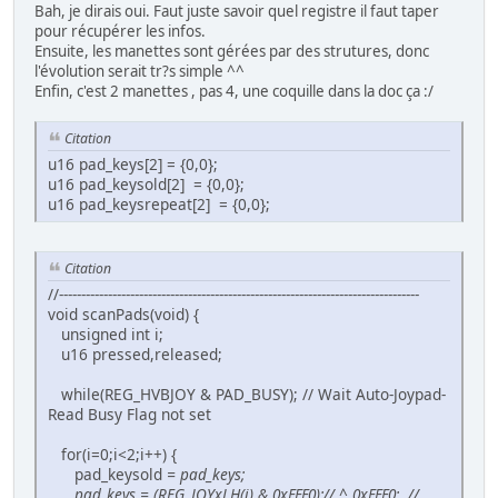
Bah, je dirais oui. Faut juste savoir quel registre il faut taper
pour récupérer les infos.
Ensuite, les manettes sont gérées par des strutures, donc
l'évolution serait tr?s simple ^^
Enfin, c'est 2 manettes , pas 4, une coquille dans la doc ça :/
Citation
u16 pad_keys[2] = {0,0};
u16 pad_keysold[2] = {0,0};
u16 pad_keysrepeat[2] = {0,0};
Citation
//---------------------------------------------------------------------------------
void scanPads(void) {
unsigned int i;
u16 pressed,released;
while(REG_HVBJOY & PAD_BUSY); // Wait Auto-Joypad-
Read Busy Flag not set
for(i=0;i<2;i++) {
pad_keysold
= pad_keys
;
pad_keys
= (REG_JOYxLH(i) & 0xFFF0);// ^ 0xFFF0; //