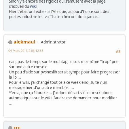
Sinon y'a encore des rigolos qui s'amusent avec la page
d'accueil du
wiki
.
Hier c'était un texte sur l'Afrique, aujourd'hui ce sont des
portes industrielles >:( Ils n'en finiront donc jamais...
alekmaul
Administrator
04 Mars 2013 à 06:12:55
#8
nan, pas de temps sur le multitap, je suis moi m?me "trop" pris
sur une autre console ...
Un peu d'aide sur pvsneslib serait sympa pour faire progresser
la lib ...
Pour le wiki, j'ai changé tout cela ce week end, suite ? un
message hier d'un autre membre ....
Y'en a, que ça ? foutre ... J'ai donc désactivié les inscriptions
automatiques sur le wiki, faudra me demander pour modifier
...
ccc