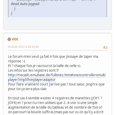
Read Auto-Joypad
}
}
ccc
18 Août 2012 à 20:24:44
#2
Le forum m'en veut ça fait 4 fois que j'essaye de taper ma
réponse :-(
Et ? chaque fois je raccourcis la taille de celle-ci.
Les infos sur les registres sont l?
http://nocash.emubase.de/fullsnes.htm#snescontrollersmulti
player5mp5fiveplayeradaptor
Pour faire vraiment court j'arrive pas ? tout saisir, j'esp?re que
pour toi ça sera plus clair.
En tout cas il semble exister 4 registres de manettes (JOY1 ?
JOY4) et ? priori tu n'en utilises que 2. A voir si une simple
augmentation de la taille du tableau et de nombre de fois o?
on parcourt la boucle suffirai (mais pas sur vu ce qu'il y a écrit