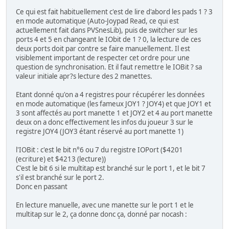
Ce qui est fait habituellement c'est de lire d'abord les pads 1 ? 3
en mode automatique (Auto-Joypad Read, ce qui est
actuellement fait dans PVSnesLib), puis de switcher sur les
ports 4 et 5 en changeant le IObit de 1 ? 0, la lecture de ces
deux ports doit par contre se faire manuellement. Il est
visiblement important de respecter cet ordre pour une
question de synchronisation. Et il faut remettre le IOBit ? sa
valeur initiale apr?s lecture des 2 manettes.
Etant donné qu'on a 4 registres pour récupérer les données
en mode automatique (les fameux JOY1 ? JOY4) et que JOY1 et
3 sont affectés au port manette 1 et JOY2 et 4 au port manette
deux on a donc effectivement les infos du joueur 3 sur le
registre JOY4 (JOY3 étant réservé au port manette 1)
l'IOBit : c'est le bit n°6 ou 7 du registre IOPort ($4201
(ecriture) et $4213 (lecture))
C'est le bit 6 si le multitap est branché sur le port 1, et le bit 7
s'il est branché sur le port 2.
Donc en passant
En lecture manuelle, avec une manette sur le port 1 et le
multitap sur le 2, ça donne donc ça, donné par nocash :