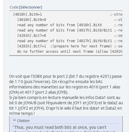
Code
Sélectionner
[4016h].Bit0=1 ;-strobe on (to p
[4016h].Bit0=0 ;-strobe off (to 
read any number of bits from [4016h].Bit0 ;-read Pl
read any number of bits from [4017h].Bit0/Bit1 ;-read Pl
[4201h].Bit7=0 ;-select Play
read any number of bits from [4017h].Bit0/Bit1 ;-read Pl
[4201h].Bit7=1 ;(prepare here for next frame) ;-select 
do no further access until next frame (allow [4201h].Bit
On voit que l'IOBit pour le port 2 (bit 7 du registre 4201) passe
de 1 ? 0 (puis l'inverse). On récup?re ensuite les bits
informations des manettes sur les registres 4016 (port 1 alias
JOYA) et 4017 (port 2 alias JOYB).
Si j'ai bien compris en lecture manuelle les infos Data1 sont au
bit 0 de JOYA/B (soit l'équivalent de JOY1 et JOY3) et le data2 au
bit 1 (JOY2 et JOY4). D'apr?s le wiki il faut lire data1 et Data2 en
m?me temps !
Citation
"Thus, you must read both bits at once, you can't