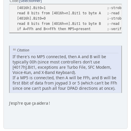
Code
Sélectionner
[4016h].Bit0=1 ;-strobe on (force 
read 8 bits from [4016h+n].Bit1 to byte A ;-read byte
[4016h].Bit0=0 ;-strobe off (norma
read 8 bits from [4016h+n].Bit1 to byte B ;-read byte
if A=FFh and B<>FFh then MP5=present ;-verify res
Citation
If there's no MP5 connected, then A and B will be
typically 00h (since most controllers don't use
[4017h].Bit1, exceptions are Turbo File, SFC Modem,
Voice-Kun, and X-Band Keyboard).
If a MP5 is connected, then A will be FFh, and B will be
first 8bit of data from joypad 3 or 5 (which can't be FFh
since one can't push all four DPAD directions at once).
J'esp?re que ça aidera !