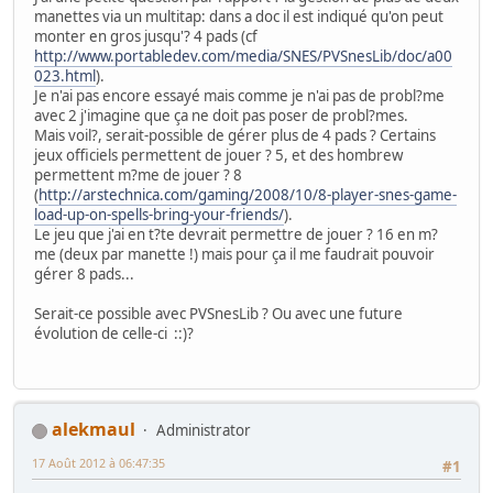
manettes via un multitap: dans a doc il est indiqué qu'on peut
monter en gros jusqu'? 4 pads (cf
http://www.portabledev.com/media/SNES/PVSnesLib/doc/a00
023.html
).
Je n'ai pas encore essayé mais comme je n'ai pas de probl?me
avec 2 j'imagine que ça ne doit pas poser de probl?mes.
Mais voil?, serait-possible de gérer plus de 4 pads ? Certains
jeux officiels permettent de jouer ? 5, et des hombrew
permettent m?me de jouer ? 8
(
http://arstechnica.com/gaming/2008/10/8-player-snes-game-
load-up-on-spells-bring-your-friends/
).
Le jeu que j'ai en t?te devrait permettre de jouer ? 16 en m?
me (deux par manette !) mais pour ça il me faudrait pouvoir
gérer 8 pads...
Serait-ce possible avec PVSnesLib ? Ou avec une future
évolution de celle-ci ::)?
alekmaul
Administrator
17 Août 2012 à 06:47:35
#1