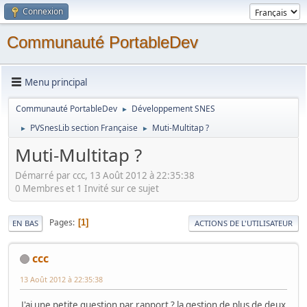
Connexion
Communauté PortableDev
Menu principal
Communauté PortableDev
Développement SNES
►
PVSnesLib section Française
Muti-Multitap ?
►
►
Muti-Multitap ?
Démarré par ccc, 13 Août 2012 à 22:35:38
0 Membres et 1 Invité sur ce sujet
Pages
1
EN BAS
ACTIONS DE L'UTILISATEUR
ccc
13 Août 2012 à 22:35:38
J'ai une petite question par rapport ? la gestion de plus de deux