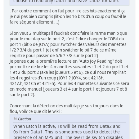
choose to read only Data1 and leave Data2 for later."
. Par contre comment on fait pour lire ces bits exactement ça
je n'ai pas bien compris (lit-on les 16 bits d'un coup ou faut-il le
faire séquentiellement ...)
Si on veut 2 multitaps il faudrait donc faire la m?me manip que
pour le multitap sur le port 2, c'est ? dire changer le IOBit du
port 1 (bit 6 de JOYA) pour switcher des valeurs des manettes
1/2 ? 3/4 du port 1 (et enfin switcher le bit 7 de ce m?me
registre pour passer de 5/6 ? 7/8 sur le port 2)
Je pense que la premi?re lecture en "Auto Joy Reading" doit
permettre de lire les 4 manettes suivantes : 1 et 2 du port 1 et
1 et 2 du port 2 (aka les joueurs 5 et 6), ce qui nous remplirait
les 4 registres d'un coup (JOY1 ? JOY4, soit 4218h,
421Ah,421Ch et 421Eh). Pour les 4 manettes suivantes ce sera
en mode manuel (joueurs 3 et 4 sur le port 1 et joueurs 7 et 8
sur le port 2).
Concernant la détection des multitap je suis toujours dans le
flou, voil? ce que dit le wiki :
Citation
When Latch is active, 1s will be read from Data2 and
0s from Data1. This is sometimes used to detect the
presence of an MP5 unit. The override switch disables