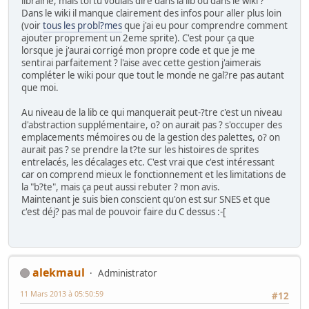
librairie, mais toi tu voulais dire dans la lib ou dans le wiki ?
Dans le wiki il manque clairement des infos pour aller plus loin
(voir
tous les probl?mes
que j'ai eu pour comprendre comment
ajouter proprement un 2eme sprite). C'est pour ça que
lorsque je j'aurai corrigé mon propre code et que je me
sentirai parfaitement ? l'aise avec cette gestion j'aimerais
compléter le wiki pour que tout le monde ne gal?re pas autant
que moi.
Au niveau de la lib ce qui manquerait peut-?tre c'est un niveau
d'abstraction supplémentaire, o? on aurait pas ? s'occuper des
emplacements mémoires ou de la gestion des palettes, o? on
aurait pas ? se prendre la t?te sur les histoires de sprites
entrelacés, les décalages etc. C'est vrai que c'est intéressant
car on comprend mieux le fonctionnement et les limitations de
la "b?te", mais ça peut aussi rebuter ? mon avis.
Maintenant je suis bien conscient qu'on est sur SNES et que
c'est déj? pas mal de pouvoir faire du C dessus :-[
alekmaul
Administrator
11 Mars 2013 à 05:50:59
#12