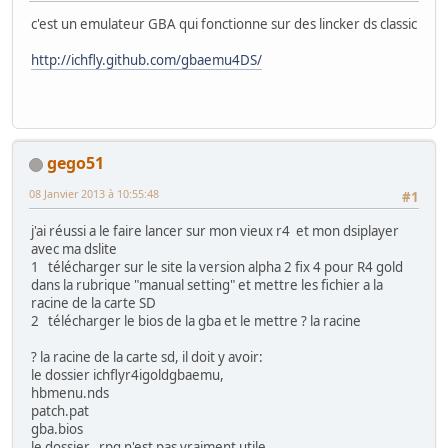
c'est un emulateur GBA qui fonctionne sur des lincker ds classic
http://ichfly.github.com/gbaemu4DS/
gego51
08 Janvier 2013 à 10:55:48
#1
j'ai réussi a le faire lancer sur mon vieux r4 et mon dsiplayer
avec ma dslite
1 télécharger sur le site la version alpha 2 fix 4 pour R4 gold
dans la rubrique "manual setting" et mettre les fichier a la
racine de la carte SD
2 télécharger le bios de la gba et le mettre ? la racine
? la racine de la carte sd, il doit y avoir:
le dossier ichflyr4igoldgbaemu,
hbmenu.nds
patch.pat
gba.bios
le dossier _rpg n'est pas vraiment utile