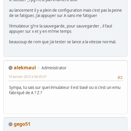
au lancement il y a plein de configuration mais c'est pas la peine
de se fatiguer, j'ai appuyer sur A sans me fatiguer
l'émulateur g?re la sauvegarde, pour sauvegarder , il faut
appuyer sur x et y en m?me temps
beaucoup de rom que j'ai tester se lance a la vitesse normal.
alekmaul
Administrator
10 Janvier 2013 à 06:29:37
#2
Sympa, tu sais sur quel émulateur il est basé ou si c'est un emu
fabriqué de A ? Z ?
gego51