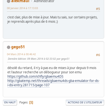
alekmaul
Administrator
08 Janvier 2014 à 17:13:03
#5
c'est clair, plus de mise à jour. Mais tu sais, sur certains projets,
je reprends après plus de 6 mois ;)
gego51
04 Mars 2014 à 00:46:42
#6
Dernière édition
: 09 Mars 2014 à 02:33:02 par gego51
désolé du retard, il n'y à pas eu de mises à jour depuis 9 mois
et l'auteur recherche un débogueur pour son emu
https://github.com/ichfly/gbaemu4DS
http://gbatemp.net/threads/gbaemu4ds-gba-emulator-for-ds-
i-dsi-entry.281715/page-107
Pages
1
EN HAUT
ACTIONS DE L'UTILISATEUR