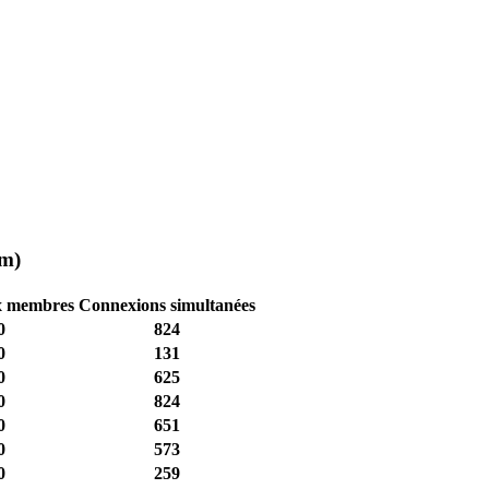
um)
x membres
Connexions simultanées
0
824
0
131
0
625
0
824
0
651
0
573
0
259