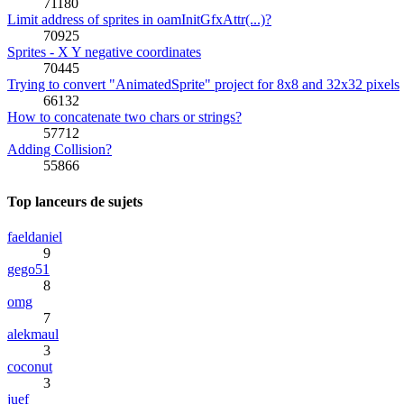
71180
Limit address of sprites in oamInitGfxAttr(...)?
70925
Sprites - X Y negative coordinates
70445
Trying to convert "AnimatedSprite" project for 8x8 and 32x32 pixels
66132
How to concatenate two chars or strings?
57712
Adding Collision?
55866
Top lanceurs de sujets
faeldaniel
9
gego51
8
omg
7
alekmaul
3
coconut
3
juef