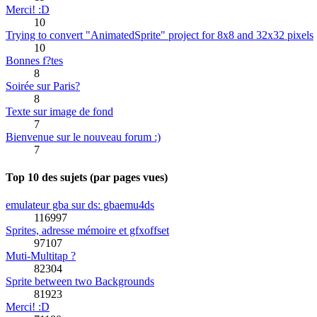
Merci! :D
10
Trying to convert "AnimatedSprite" project for 8x8 and 32x32 pixels
10
Bonnes f?tes
8
Soirée sur Paris?
8
Texte sur image de fond
7
Bienvenue sur le nouveau forum :)
7
Top 10 des sujets (par pages vues)
emulateur gba sur ds: gbaemu4ds
116997
Sprites, adresse mémoire et gfxoffset
97107
Muti-Multitap ?
82304
Sprite between two Backgrounds
81923
Merci! :D