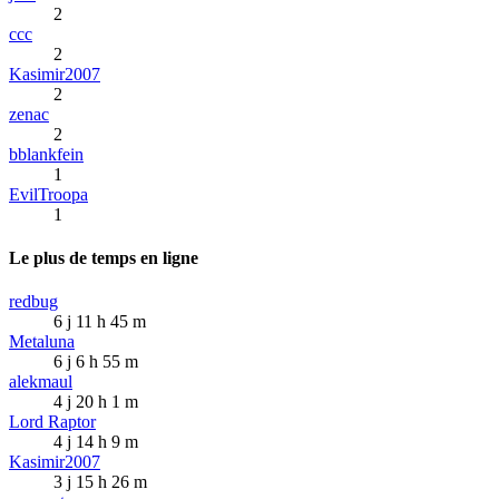
2
ccc
2
Kasimir2007
2
zenac
2
bblankfein
1
EvilTroopa
1
Le plus de temps en ligne
redbug
6 j 11 h 45 m
Metaluna
6 j 6 h 55 m
alekmaul
4 j 20 h 1 m
Lord Raptor
4 j 14 h 9 m
Kasimir2007
3 j 15 h 26 m