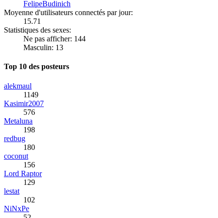
FelipeBudinich
Moyenne d'utilisateurs connectés par jour:
15.71
Statistiques des sexes:
Ne pas afficher: 144
Masculin: 13
Top 10 des posteurs
alekmaul
1149
Kasimir2007
576
Metaluna
198
redbug
180
coconut
156
Lord Raptor
129
lestat
102
NiNxPe
52