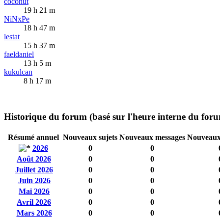
coconut
19 h 21 m
NiNxPe
18 h 47 m
lestat
15 h 37 m
faeldaniel
13 h 5 m
kukulcan
8 h 17 m
Historique du forum (basé sur l'heure interne du for
Résumé annuel
Nouveaux sujets
Nouveaux messages
Nouveau
2026
0
0
Août 2026
0
0
Juillet 2026
0
0
Juin 2026
0
0
Mai 2026
0
0
Avril 2026
0
0
Mars 2026
0
0