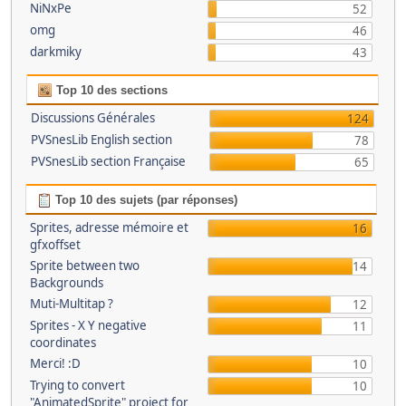
NiNxPe
52
omg
46
darkmiky
43
Top 10 des sections
Discussions Générales
124
PVSnesLib English section
78
PVSnesLib section Française
65
Top 10 des sujets (par réponses)
Sprites, adresse mémoire et
16
gfxoffset
Sprite between two
14
Backgrounds
Muti-Multitap ?
12
Sprites - X Y negative
11
coordinates
Merci! :D
10
Trying to convert
10
"AnimatedSprite" project for