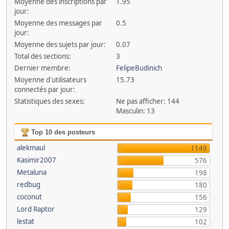
Moyenne des inscriptions par
1.95
jour:
Moyenne des messages par
0.5
jour:
Moyenne des sujets par jour:
0.07
Total des sections:
3
Dernier membre:
FelipeBudinich
Moyenne d'utilisateurs
15.73
connectés par jour:
Statistiques des sexes:
Ne pas afficher: 144
Masculin: 13
Top 10 des posteurs
alekmaul
1149
Kasimir2007
576
Metaluna
198
redbug
180
coconut
156
Lord Raptor
129
lestat
102