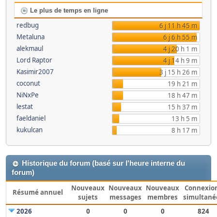
Le plus de temps en ligne
redbug
6 j 11 h 45 m
Metaluna
6 j 6 h 55 m
alekmaul
4 j 20 h 1 m
Lord Raptor
4 j 14 h 9 m
Kasimir2007
3 j 15 h 26 m
coconut
19 h 21 m
NiNxPe
18 h 47 m
lestat
15 h 37 m
faeldaniel
13 h 5 m
kukulcan
8 h 17 m
Historique du forum (basé sur l'heure interne du
forum)
Nouveaux
Nouveaux
Nouveaux
Connexio
Résumé annuel
sujets
messages
membres
simultané
2026
0
0
0
824