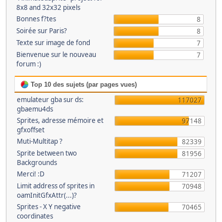
8x8 and 32x32 pixels
Bonnes f?tes
8
Soirée sur Paris?
8
Texte sur image de fond
7
Bienvenue sur le nouveau
7
forum :)
Top 10 des sujets (par pages vues)
emulateur gba sur ds:
117027
gbaemu4ds
Sprites, adresse mémoire et
97148
gfxoffset
Muti-Multitap ?
82339
Sprite between two
81956
Backgrounds
Merci! :D
71207
Limit address of sprites in
70948
oamInitGfxAttr(...)?
Sprites - X Y negative
70465
coordinates