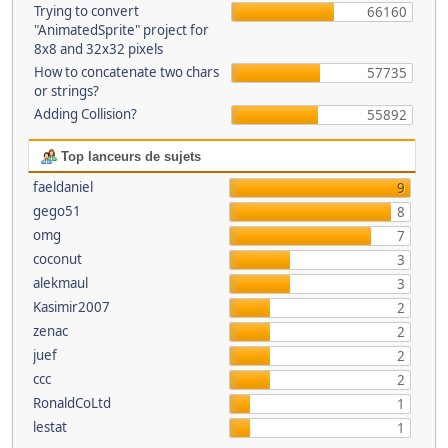
Trying to convert
66160
"AnimatedSprite" project for
8x8 and 32x32 pixels
How to concatenate two chars
57735
or strings?
Adding Collision?
55892
Top lanceurs de sujets
faeldaniel
9
gego51
8
omg
7
coconut
3
alekmaul
3
Kasimir2007
2
zenac
2
juef
2
ccc
2
RonaldCoLtd
1
lestat
1