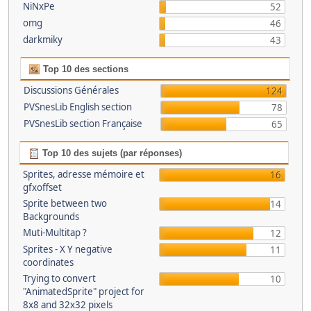
NiNxPe
52
omg
46
darkmiky
43
Top 10 des sections
Discussions Générales
124
PVSnesLib English section
78
PVSnesLib section Française
65
Top 10 des sujets (par réponses)
Sprites, adresse mémoire et
16
gfxoffset
Sprite between two
14
Backgrounds
Muti-Multitap ?
12
Sprites - X Y negative
11
coordinates
Trying to convert
10
"AnimatedSprite" project for
8x8 and 32x32 pixels