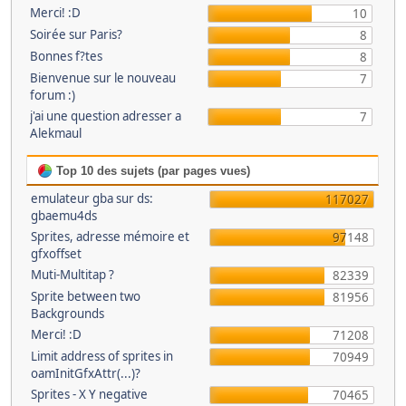
Merci! :D
10
Soirée sur Paris?
8
Bonnes f?tes
8
Bienvenue sur le nouveau
7
forum :)
j'ai une question adresser a
7
Alekmaul
Top 10 des sujets (par pages vues)
emulateur gba sur ds:
117027
gbaemu4ds
Sprites, adresse mémoire et
97148
gfxoffset
Muti-Multitap ?
82339
Sprite between two
81956
Backgrounds
Merci! :D
71208
Limit address of sprites in
70949
oamInitGfxAttr(...)?
Sprites - X Y negative
70465