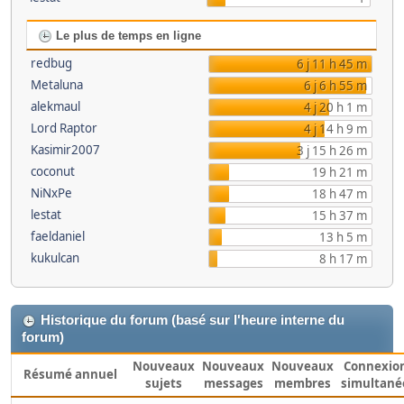
Le plus de temps en ligne
redbug
6 j 11 h 45 m
Metaluna
6 j 6 h 55 m
alekmaul
4 j 20 h 1 m
Lord Raptor
4 j 14 h 9 m
Kasimir2007
3 j 15 h 26 m
coconut
19 h 21 m
NiNxPe
18 h 47 m
lestat
15 h 37 m
faeldaniel
13 h 5 m
kukulcan
8 h 17 m
Historique du forum (basé sur l'heure interne du
forum)
Nouveaux
Nouveaux
Nouveaux
Connexio
Résumé annuel
sujets
messages
membres
simultané