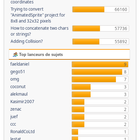
coordinates
Trying to convert
66160
"AnimatedSprite" project for
8x8 and 32x32 pixels
How to concatenate two chars
57736
or strings?
Adding Collision?
55892
Top lanceurs de sujets
faeldaniel
9
gego51
8
omg
7
coconut
3
alekmaul
3
Kasimir2007
2
zenac
2
juef
2
ccc
2
RonaldCoLtd
1
lestat
1