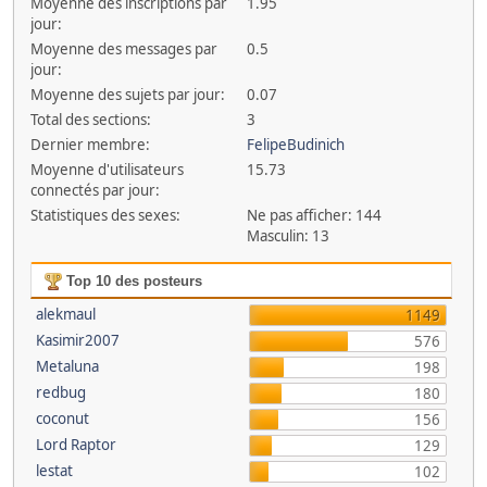
Moyenne des inscriptions par
1.95
jour:
Moyenne des messages par
0.5
jour:
Moyenne des sujets par jour:
0.07
Total des sections:
3
Dernier membre:
FelipeBudinich
Moyenne d'utilisateurs
15.73
connectés par jour:
Statistiques des sexes:
Ne pas afficher: 144
Masculin: 13
Top 10 des posteurs
alekmaul
1149
Kasimir2007
576
Metaluna
198
redbug
180
coconut
156
Lord Raptor
129
lestat
102