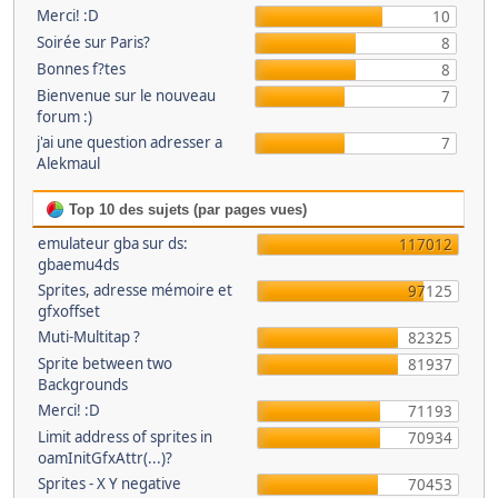
Merci! :D
10
Soirée sur Paris?
8
Bonnes f?tes
8
Bienvenue sur le nouveau
7
forum :)
j'ai une question adresser a
7
Alekmaul
Top 10 des sujets (par pages vues)
emulateur gba sur ds:
117012
gbaemu4ds
Sprites, adresse mémoire et
97125
gfxoffset
Muti-Multitap ?
82325
Sprite between two
81937
Backgrounds
Merci! :D
71193
Limit address of sprites in
70934
oamInitGfxAttr(...)?
Sprites - X Y negative
70453