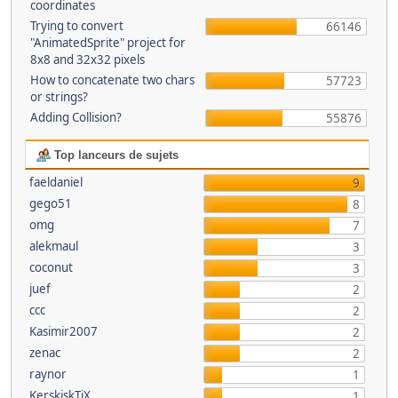
coordinates
Trying to convert
66146
"AnimatedSprite" project for
8x8 and 32x32 pixels
How to concatenate two chars
57723
or strings?
Adding Collision?
55876
Top lanceurs de sujets
faeldaniel
9
gego51
8
omg
7
alekmaul
3
coconut
3
juef
2
ccc
2
Kasimir2007
2
zenac
2
raynor
1
KerskiskTiX
1