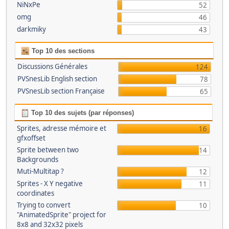
NiNxPe
52
omg
46
darkmiky
43
Top 10 des sections
Discussions Générales
124
PVSnesLib English section
78
PVSnesLib section Française
65
Top 10 des sujets (par réponses)
Sprites, adresse mémoire et
16
gfxoffset
Sprite between two
14
Backgrounds
Muti-Multitap ?
12
Sprites - X Y negative
11
coordinates
Trying to convert
10
"AnimatedSprite" project for
8x8 and 32x32 pixels