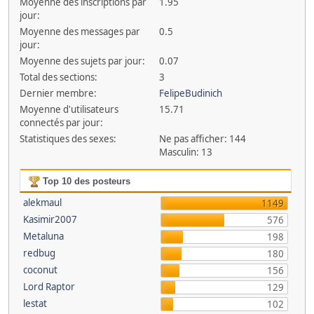
Moyenne des inscriptions par
1.95
jour:
Moyenne des messages par
0.5
jour:
Moyenne des sujets par jour:
0.07
Total des sections:
3
Dernier membre:
FelipeBudinich
Moyenne d'utilisateurs
15.71
connectés par jour:
Statistiques des sexes:
Ne pas afficher: 144
Masculin: 13
Top 10 des posteurs
alekmaul
1149
Kasimir2007
576
Metaluna
198
redbug
180
coconut
156
Lord Raptor
129
lestat
102