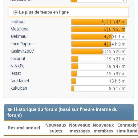
Le plus de temps en ligne
redbug
6 j 11 h 45 m
Metaluna
6 j 6 h 55 m
alekmaul
4 j 20 h 1 m
Lord Raptor
4 j 14 h 9 m
Kasimir2007
3 j 15 h 26 m
coconut
19 h 21 m
NiNxPe
18 h 47 m
lestat
15 h 37 m
faeldaniel
13 h 5 m
kukulcan
8 h 17 m
Historique du forum (basé sur l'heure interne du
forum)
Nouveaux
Nouveaux
Nouveaux
Connexio
Résumé annuel
sujets
messages
membres
simultané