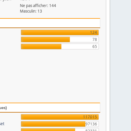
Ne pas afficher: 144
Masculin: 13
124
78
65
ues)
117015
set
97136