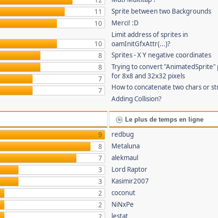
12
Sprite between two Backgrounds
11
Merci! :D
10
Limit address of sprites in
10
oamInitGfxAttr(...)?
Sprites - X Y negative coordinates
8
Trying to convert "AnimatedSprite" 
8
for 8x8 and 32x32 pixels
7
How to concatenate two chars or st
7
Adding Collision?
Le plus de temps en ligne
redbug
9
Metaluna
8
alekmaul
7
Lord Raptor
3
Kasimir2007
3
coconut
2
NiNxPe
2
lestat
2