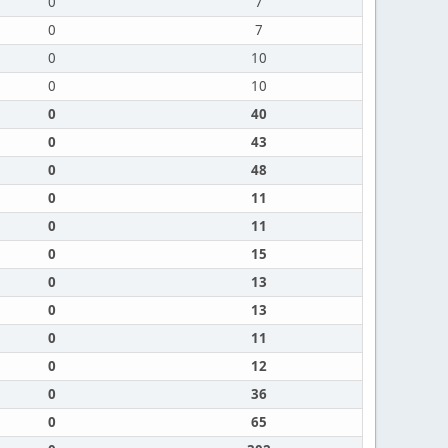
0
7
0
7
0
10
0
10
0
40
0
43
0
48
0
11
0
11
0
15
0
13
0
13
0
11
0
12
0
36
0
65