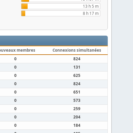
13 h 5 m
8 h 17 m
ouveaux membres
Connexions simultanées
0
824
0
131
0
625
0
824
0
651
0
573
0
259
0
204
0
184