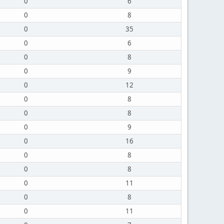
0
6
0
8
0
35
0
6
0
8
0
9
0
12
0
8
0
8
0
9
0
16
0
8
0
8
0
11
0
8
0
11