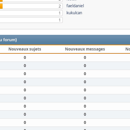
faeldaniel
2
kukulcan
1
1
du forum)
Nouveaux sujets
Nouveaux messages
N
0
0
0
0
0
0
0
0
0
0
0
0
0
0
0
0
0
0