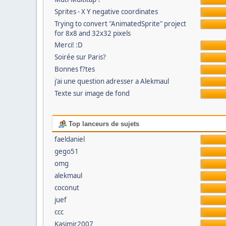
Sprites - X Y negative coordinates
Trying to convert "AnimatedSprite" project
for 8x8 and 32x32 pixels
Merci! :D
Soirée sur Paris?
Bonnes f?tes
j'ai une question adresser a Alekmaul
Texte sur image de fond
Top lanceurs de sujets
faeldaniel
gego51
omg
alekmaul
coconut
juef
ccc
Kasimir2007