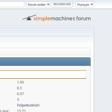
1.95
0.5
0.07
3
FelipeBudinich
r jour:
15.71