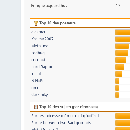
En ligne aujourd'hui:
17
Top 10 des posteurs
alekmaul
Kasimir2007
Metaluna
redbug
coconut
Lord Raptor
lestat
NiNxPe
omg
darkmiky
Top 10 des sujets (par réponses)
Sprites, adresse mémoire et gfxoffset
Sprite between two Backgrounds
Muti-Multitap ?