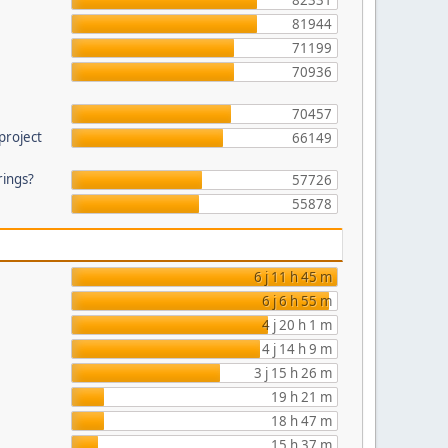
82331
81944
71199
70936
70457
project
66149
rings?
57726
55878
6 j 11 h 45 m
6 j 6 h 55 m
4 j 20 h 1 m
4 j 14 h 9 m
3 j 15 h 26 m
19 h 21 m
18 h 47 m
15 h 37 m