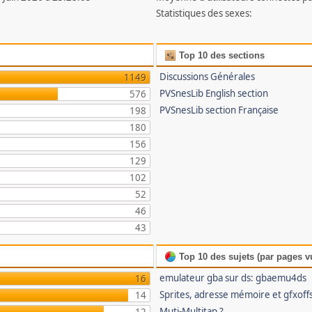
Statistiques des sexes:
Top 10 des sections
Discussions Générales
1149
PVSnesLib English section
576
PVSnesLib section Française
198
180
156
129
102
52
46
43
Top 10 des sujets (par pages v
emulateur gba sur ds: gbaemu4ds
16
Sprites, adresse mémoire et gfxoff
14
Muti-Multitap ?