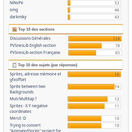
NiNxPe
52
omg
46
darkmiky
43
Top 10 des sections
Discussions Générales
124
PVSnesLib English section
78
PVSnesLib section Française
65
Top 10 des sujets (par réponses)
Sprites, adresse mémoire et
16
gfxoffset
Sprite between two
14
Backgrounds
Muti-Multitap ?
12
Sprites - X Y negative
11
coordinates
Merci! :D
10
Trying to convert
10
"AnimatedSprite" project for