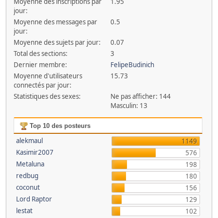
Moyenne des inscriptions par
1.95
jour:
Moyenne des messages par
0.5
jour:
Moyenne des sujets par jour:
0.07
Total des sections:
3
Dernier membre:
FelipeBudinich
Moyenne d'utilisateurs
15.73
connectés par jour:
Statistiques des sexes:
Ne pas afficher: 144
Masculin: 13
Top 10 des posteurs
alekmaul
1149
Kasimir2007
576
Metaluna
198
redbug
180
coconut
156
Lord Raptor
129
lestat
102