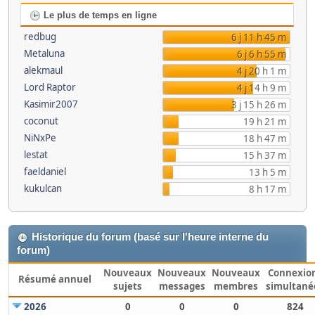
Le plus de temps en ligne
redbug
6 j 11 h 45 m
Metaluna
6 j 6 h 55 m
alekmaul
4 j 20 h 1 m
Lord Raptor
4 j 14 h 9 m
Kasimir2007
3 j 15 h 26 m
coconut
19 h 21 m
NiNxPe
18 h 47 m
lestat
15 h 37 m
faeldaniel
13 h 5 m
kukulcan
8 h 17 m
Historique du forum (basé sur l'heure interne du
forum)
Nouveaux
Nouveaux
Nouveaux
Connexio
Résumé annuel
sujets
messages
membres
simultané
2026
0
0
0
824