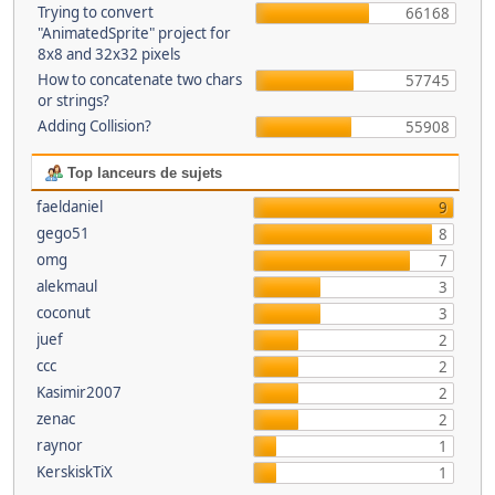
Trying to convert
66168
"AnimatedSprite" project for
8x8 and 32x32 pixels
How to concatenate two chars
57745
or strings?
Adding Collision?
55908
Top lanceurs de sujets
faeldaniel
9
gego51
8
omg
7
alekmaul
3
coconut
3
juef
2
ccc
2
Kasimir2007
2
zenac
2
raynor
1
KerskiskTiX
1