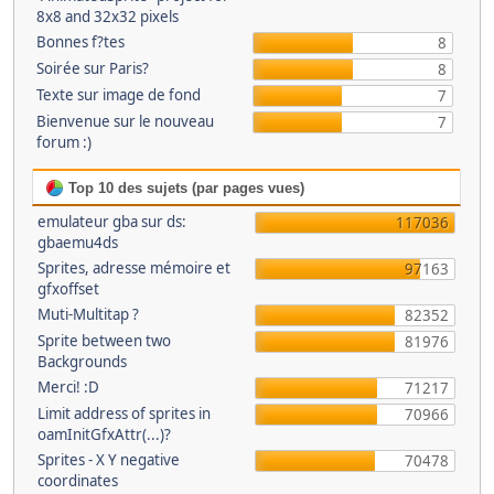
8x8 and 32x32 pixels
Bonnes f?tes
8
Soirée sur Paris?
8
Texte sur image de fond
7
Bienvenue sur le nouveau
7
forum :)
Top 10 des sujets (par pages vues)
emulateur gba sur ds:
117036
gbaemu4ds
Sprites, adresse mémoire et
97163
gfxoffset
Muti-Multitap ?
82352
Sprite between two
81976
Backgrounds
Merci! :D
71217
Limit address of sprites in
70966
oamInitGfxAttr(...)?
Sprites - X Y negative
70478
coordinates