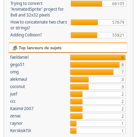
Trying to convert
66105
"AnimatedSprite" project for
8x8 and 32x32 pixels
How to concatenate two chars
57679
or strings?
Adding Collision?
55821
Top lanceurs de sujets
faeldaniel
9
gego51
8
omg
7
alekmaul
3
coconut
3
juef
2
ccc
2
Kasimir2007
2
zenac
2
raynor
1
KerskiskTiX
1