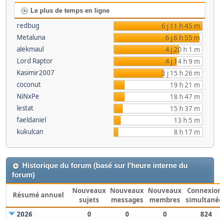
Le plus de temps en ligne
redbug
6 j 11 h 45 m
Metaluna
6 j 6 h 55 m
alekmaul
4 j 20 h 1 m
Lord Raptor
4 j 14 h 9 m
Kasimir2007
3 j 15 h 26 m
coconut
19 h 21 m
NiNxPe
18 h 47 m
lestat
15 h 37 m
faeldaniel
13 h 5 m
kukulcan
8 h 17 m
Historique du forum (basé sur l'heure interne du
forum)
Nouveaux
Nouveaux
Nouveaux
Connexio
Résumé annuel
sujets
messages
membres
simultané
2026
0
0
0
824