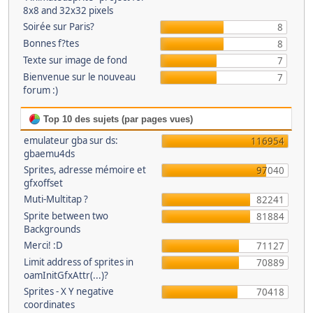
8x8 and 32x32 pixels
Soirée sur Paris?
8
Bonnes f?tes
8
Texte sur image de fond
7
Bienvenue sur le nouveau
7
forum :)
Top 10 des sujets (par pages vues)
emulateur gba sur ds:
116954
gbaemu4ds
Sprites, adresse mémoire et
97040
gfxoffset
Muti-Multitap ?
82241
Sprite between two
81884
Backgrounds
Merci! :D
71127
Limit address of sprites in
70889
oamInitGfxAttr(...)?
Sprites - X Y negative
70418
coordinates