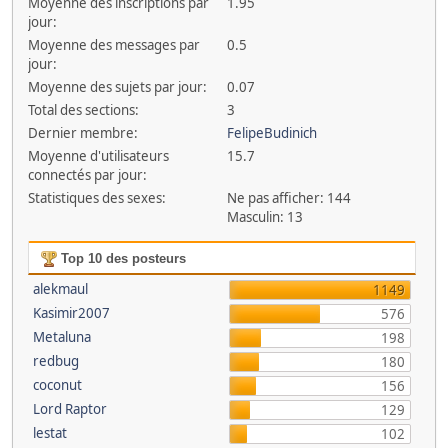
Moyenne des inscriptions par
1.95
jour:
Moyenne des messages par
0.5
jour:
Moyenne des sujets par jour:
0.07
Total des sections:
3
Dernier membre:
FelipeBudinich
Moyenne d'utilisateurs
15.7
connectés par jour:
Statistiques des sexes:
Ne pas afficher: 144
Masculin: 13
Top 10 des posteurs
alekmaul
1149
Kasimir2007
576
Metaluna
198
redbug
180
coconut
156
Lord Raptor
129
lestat
102