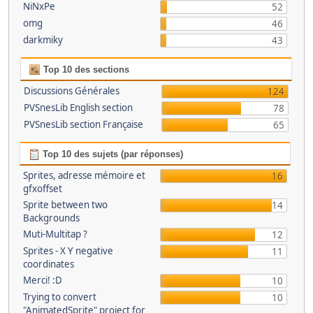
NiNxPe
52
omg
46
darkmiky
43
Top 10 des sections
Discussions Générales
124
PVSnesLib English section
78
PVSnesLib section Française
65
Top 10 des sujets (par réponses)
Sprites, adresse mémoire et
16
gfxoffset
Sprite between two
14
Backgrounds
Muti-Multitap ?
12
Sprites - X Y negative
11
coordinates
Merci! :D
10
Trying to convert
10
"AnimatedSprite" project for