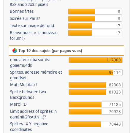
8x8 and 32x32 pixels
Bonnes f?tes
8
Soirée sur Paris?
8
Texte sur image de fond
7
Bienvenue sur le nouveau
7
forum :)
Top 10 des sujets (par pages vues)
emulateur gba sur ds:
117000
gbaemu4ds
Sprites, adresse mémoire et
97114
gfxoffset
Muti-Multitap ?
82308
Sprite between two
81923
Backgrounds
Merci! :D
71185
Limit address of sprites in
70928
oamInitGfxAttr(...)?
Sprites - X Y negative
70448
coordinates