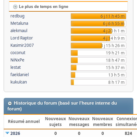
Le plus de temps en ligne
redbug
6 j 11 h 45 m
Metaluna
6 j 6 h 55 m
alekmaul
4 j 20 h 1 m
Lord Raptor
4 j 14 h 9 m
Kasimir2007
3 j 15 h 26 m
coconut
19 h 21 m
NiNxPe
18 h 47 m
lestat
15 h 37 m
faeldaniel
13 h 5 m
kukulcan
8 h 17 m
Historique du forum (basé sur l'heure interne du
forum)
Nouveaux
Nouveaux
Nouveaux
Connexio
Résumé annuel
sujets
messages
membres
simultané
2026
0
0
0
824