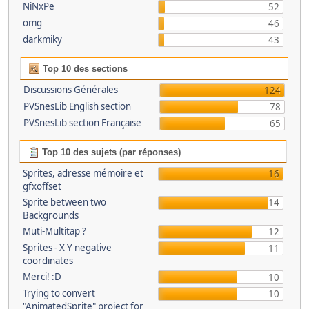
NiNxPe
52
omg
46
darkmiky
43
Top 10 des sections
Discussions Générales
124
PVSnesLib English section
78
PVSnesLib section Française
65
Top 10 des sujets (par réponses)
Sprites, adresse mémoire et
16
gfxoffset
Sprite between two
14
Backgrounds
Muti-Multitap ?
12
Sprites - X Y negative
11
coordinates
Merci! :D
10
Trying to convert
10
"AnimatedSprite" project for