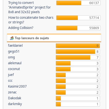
Trying to convert
66137
"AnimatedSprite" project for
8x8 and 32x32 pixels
How to concatenate two chars
57714
or strings?
Adding Collision?
55869
Top lanceurs de sujets
faeldaniel
9
gego51
8
omg
7
alekmaul
3
coconut
3
juef
2
ccc
2
Kasimir2007
2
zenac
2
Dakodak
1
darkmiky
1