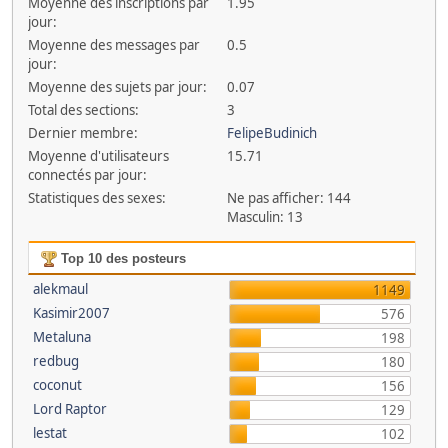
Moyenne des inscriptions par
1.95
jour:
Moyenne des messages par
0.5
jour:
Moyenne des sujets par jour:
0.07
Total des sections:
3
Dernier membre:
FelipeBudinich
Moyenne d'utilisateurs
15.71
connectés par jour:
Statistiques des sexes:
Ne pas afficher: 144
Masculin: 13
Top 10 des posteurs
alekmaul
1149
Kasimir2007
576
Metaluna
198
redbug
180
coconut
156
Lord Raptor
129
lestat
102