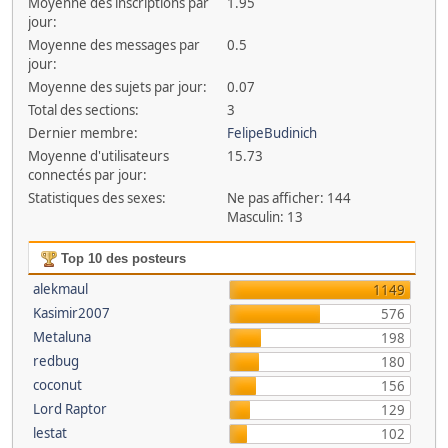
Moyenne des inscriptions par
1.95
jour:
Moyenne des messages par
0.5
jour:
Moyenne des sujets par jour:
0.07
Total des sections:
3
Dernier membre:
FelipeBudinich
Moyenne d'utilisateurs
15.73
connectés par jour:
Statistiques des sexes:
Ne pas afficher: 144
Masculin: 13
Top 10 des posteurs
alekmaul
1149
Kasimir2007
576
Metaluna
198
redbug
180
coconut
156
Lord Raptor
129
lestat
102