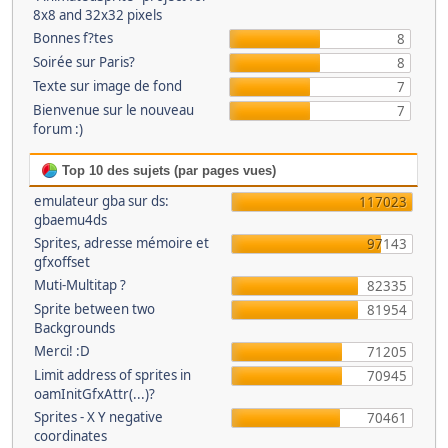
8x8 and 32x32 pixels
Bonnes f?tes
8
Soirée sur Paris?
8
Texte sur image de fond
7
Bienvenue sur le nouveau
7
forum :)
Top 10 des sujets (par pages vues)
emulateur gba sur ds:
117023
gbaemu4ds
Sprites, adresse mémoire et
97143
gfxoffset
Muti-Multitap ?
82335
Sprite between two
81954
Backgrounds
Merci! :D
71205
Limit address of sprites in
70945
oamInitGfxAttr(...)?
Sprites - X Y negative
70461
coordinates