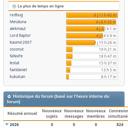
Le plus de temps en ligne
redbug
6 j 11 h 45 m
Metaluna
6 j 6 h 55 m
alekmaul
4 j 20 h 1 m
Lord Raptor
4 j 14 h 9 m
Kasimir2007
3 j 15 h 26 m
coconut
19 h 21 m
NiNxPe
18 h 47 m
lestat
15 h 37 m
faeldaniel
13 h 5 m
kukulcan
8 h 17 m
Historique du forum (basé sur l'heure interne du
forum)
Nouveaux
Nouveaux
Nouveaux
Connexio
Résumé annuel
sujets
messages
membres
simultané
2026
0
0
0
824