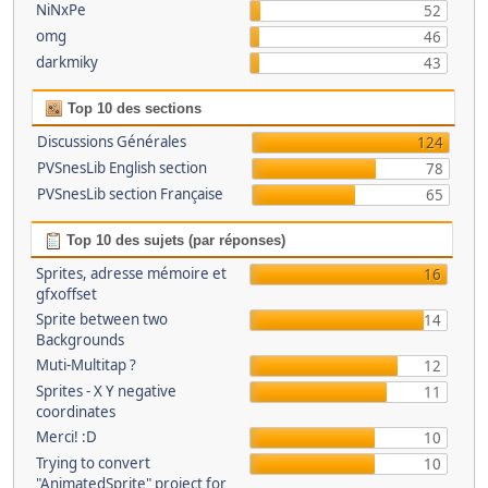
NiNxPe
52
omg
46
darkmiky
43
Top 10 des sections
Discussions Générales
124
PVSnesLib English section
78
PVSnesLib section Française
65
Top 10 des sujets (par réponses)
Sprites, adresse mémoire et
16
gfxoffset
Sprite between two
14
Backgrounds
Muti-Multitap ?
12
Sprites - X Y negative
11
coordinates
Merci! :D
10
Trying to convert
10
"AnimatedSprite" project for