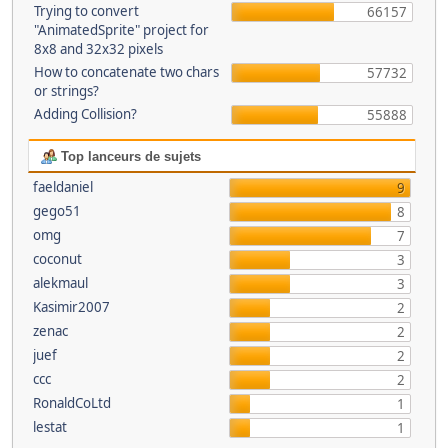
Trying to convert
66157
"AnimatedSprite" project for
8x8 and 32x32 pixels
How to concatenate two chars
57732
or strings?
Adding Collision?
55888
Top lanceurs de sujets
faeldaniel
9
gego51
8
omg
7
coconut
3
alekmaul
3
Kasimir2007
2
zenac
2
juef
2
ccc
2
RonaldCoLtd
1
lestat
1