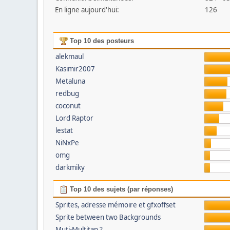
En ligne aujourd'hui:
126
Top 10 des posteurs
alekmaul
Kasimir2007
Metaluna
redbug
coconut
Lord Raptor
lestat
NiNxPe
omg
darkmiky
Top 10 des sujets (par réponses)
Sprites, adresse mémoire et gfxoffset
Sprite between two Backgrounds
Muti-Multitap ?