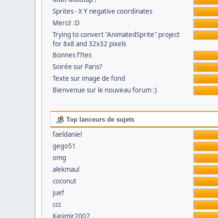
Sprites - X Y negative coordinates
Merci! :D
Trying to convert "AnimatedSprite" project
for 8x8 and 32x32 pixels
Bonnes f?tes
Soirée sur Paris?
Texte sur image de fond
Bienvenue sur le nouveau forum :)
Top lanceurs de sujets
faeldaniel
gego51
omg
alekmaul
coconut
juef
ccc
Kasimir2007