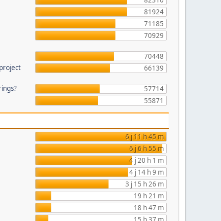
82310
81924
71185
70929
70448
project
66139
rings?
57714
55871
6 j 11 h 45 m
6 j 6 h 55 m
4 j 20 h 1 m
4 j 14 h 9 m
3 j 15 h 26 m
19 h 21 m
18 h 47 m
15 h 37 m