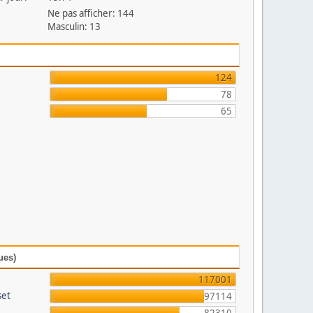
Ne pas afficher: 144
Masculin: 13
124
78
65
ues)
117001
set
97114