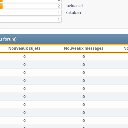
faeldaniel
2
kukulcan
1
1
du forum)
Nouveaux sujets
Nouveaux messages
N
0
0
0
0
0
0
0
0
0
0
0
0
0
0
0
0
0
0