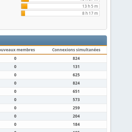
13 h 5 m
8 h 17 m
ouveaux membres
Connexions simultanées
0
824
0
131
0
625
0
824
0
651
0
573
0
259
0
204
0
184