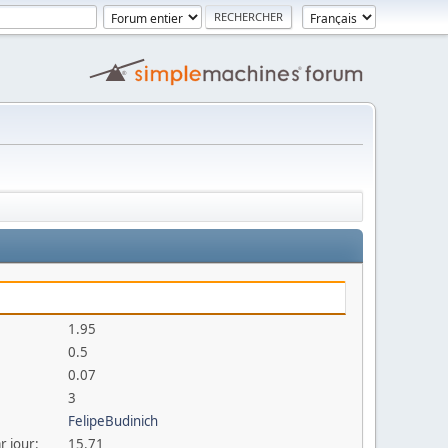
1.95
0.5
0.07
3
FelipeBudinich
r jour:
15.71