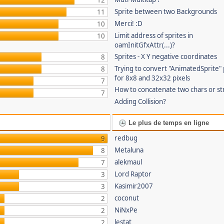
12
Sprite between two Backgrounds
11
Merci! :D
10
Limit address of sprites in
10
oamInitGfxAttr(...)?
Sprites - X Y negative coordinates
8
Trying to convert "AnimatedSprite" 
8
for 8x8 and 32x32 pixels
7
How to concatenate two chars or st
7
Adding Collision?
Le plus de temps en ligne
redbug
9
Metaluna
8
alekmaul
7
Lord Raptor
3
Kasimir2007
3
coconut
2
NiNxPe
2
lestat
2