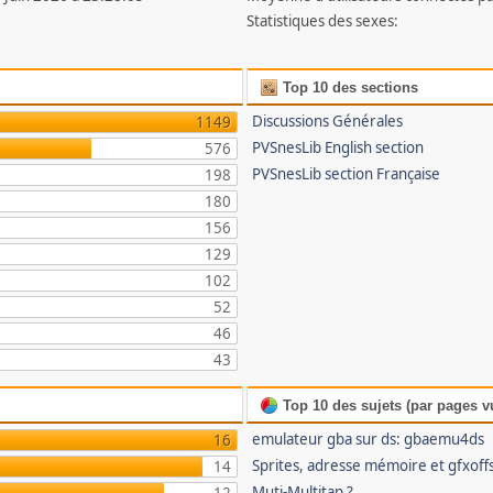
Statistiques des sexes:
Top 10 des sections
Discussions Générales
1149
PVSnesLib English section
576
PVSnesLib section Française
198
180
156
129
102
52
46
43
Top 10 des sujets (par pages v
emulateur gba sur ds: gbaemu4ds
16
Sprites, adresse mémoire et gfxoff
14
Muti-Multitap ?