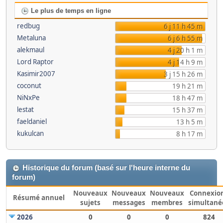
Le plus de temps en ligne
redbug
6 j 11 h 45 m
Metaluna
6 j 6 h 55 m
alekmaul
4 j 20 h 1 m
Lord Raptor
4 j 14 h 9 m
Kasimir2007
3 j 15 h 26 m
coconut
19 h 21 m
NiNxPe
18 h 47 m
lestat
15 h 37 m
faeldaniel
13 h 5 m
kukulcan
8 h 17 m
Historique du forum (basé sur l'heure interne du
forum)
Nouveaux
Nouveaux
Nouveaux
Connexio
Résumé annuel
sujets
messages
membres
simultané
2026
0
0
0
824