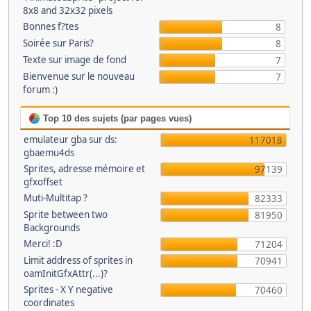
8x8 and 32x32 pixels
Bonnes f?tes
8
Soirée sur Paris?
8
Texte sur image de fond
7
Bienvenue sur le nouveau
7
forum :)
Top 10 des sujets (par pages vues)
emulateur gba sur ds:
117018
gbaemu4ds
Sprites, adresse mémoire et
97139
gfxoffset
Muti-Multitap ?
82333
Sprite between two
81950
Backgrounds
Merci! :D
71204
Limit address of sprites in
70941
oamInitGfxAttr(...)?
Sprites - X Y negative
70460
coordinates