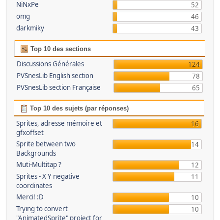
NiNxPe
52
omg
46
darkmiky
43
Top 10 des sections
Discussions Générales
124
PVSnesLib English section
78
PVSnesLib section Française
65
Top 10 des sujets (par réponses)
Sprites, adresse mémoire et
16
gfxoffset
Sprite between two
14
Backgrounds
Muti-Multitap ?
12
Sprites - X Y negative
11
coordinates
Merci! :D
10
Trying to convert
10
"AnimatedSprite" project for