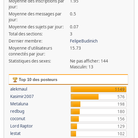
Moyenne des inscriptions par
1.95
jour:
Moyenne des messages par
0.5
jour:
Moyenne des sujets par jour:
0.07
Total des sections:
3
Dernier membre:
FelipeBudinich
Moyenne d'utilisateurs
15.73
connectés par jour:
Statistiques des sexes:
Ne pas afficher: 144
Masculin: 13
Top 10 des posteurs
alekmaul
1149
Kasimir2007
576
Metaluna
198
redbug
180
coconut
156
Lord Raptor
129
lestat
102