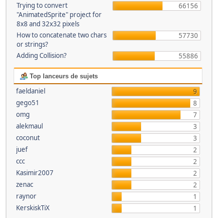
Trying to convert
66156
"AnimatedSprite" project for
8x8 and 32x32 pixels
How to concatenate two chars
57730
or strings?
Adding Collision?
55886
Top lanceurs de sujets
faeldaniel
9
gego51
8
omg
7
alekmaul
3
coconut
3
juef
2
ccc
2
Kasimir2007
2
zenac
2
raynor
1
KerskiskTiX
1