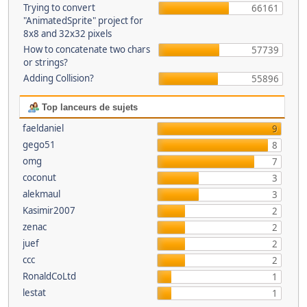
Trying to convert
66161
"AnimatedSprite" project for
8x8 and 32x32 pixels
How to concatenate two chars
57739
or strings?
Adding Collision?
55896
Top lanceurs de sujets
faeldaniel
9
gego51
8
omg
7
coconut
3
alekmaul
3
Kasimir2007
2
zenac
2
juef
2
ccc
2
RonaldCoLtd
1
lestat
1