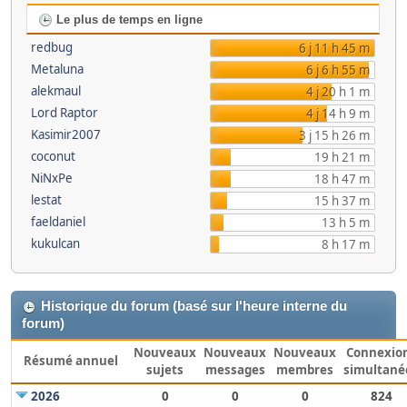
Le plus de temps en ligne
redbug
6 j 11 h 45 m
Metaluna
6 j 6 h 55 m
alekmaul
4 j 20 h 1 m
Lord Raptor
4 j 14 h 9 m
Kasimir2007
3 j 15 h 26 m
coconut
19 h 21 m
NiNxPe
18 h 47 m
lestat
15 h 37 m
faeldaniel
13 h 5 m
kukulcan
8 h 17 m
Historique du forum (basé sur l'heure interne du
forum)
Nouveaux
Nouveaux
Nouveaux
Connexio
Résumé annuel
sujets
messages
membres
simultané
2026
0
0
0
824