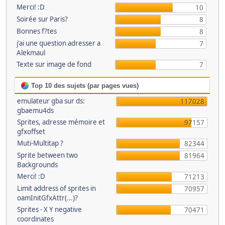
Merci! :D
10
Soirée sur Paris?
8
Bonnes f?tes
8
j'ai une question adresser a
7
Alekmaul
Texte sur image de fond
7
Top 10 des sujets (par pages vues)
emulateur gba sur ds:
117028
gbaemu4ds
Sprites, adresse mémoire et
97157
gfxoffset
Muti-Multitap ?
82344
Sprite between two
81964
Backgrounds
Merci! :D
71213
Limit address of sprites in
70957
oamInitGfxAttr(...)?
Sprites - X Y negative
70471
coordinates