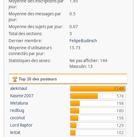
Moyenne des inscriptions par
1.95
jour:
Moyenne des messages par
0.5
jour:
Moyenne des sujets par jour:
0.07
Total des sections:
3
Dernier membre:
FelipeBudinich
Moyenne d'utilisateurs
15.73
connectés par jour:
Statistiques des sexes:
Ne pas afficher: 144
Masculin: 13
Top 10 des posteurs
alekmaul
1149
Kasimir2007
576
Metaluna
198
redbug
180
coconut
156
Lord Raptor
129
lestat
102