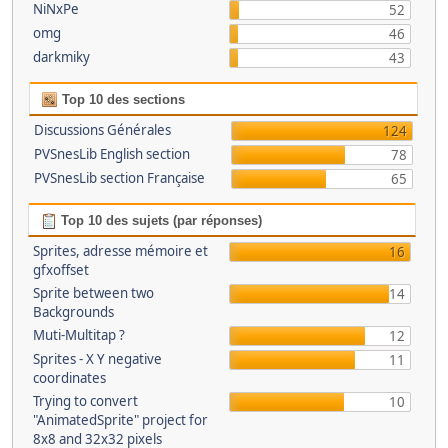
NiNxPe
52
omg
46
darkmiky
43
Top 10 des sections
Discussions Générales
124
PVSnesLib English section
78
PVSnesLib section Française
65
Top 10 des sujets (par réponses)
Sprites, adresse mémoire et
16
gfxoffset
Sprite between two
14
Backgrounds
Muti-Multitap ?
12
Sprites - X Y negative
11
coordinates
Trying to convert
10
"AnimatedSprite" project for
8x8 and 32x32 pixels