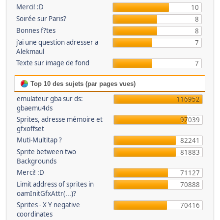
Merci! :D
10
Soirée sur Paris?
8
Bonnes f?tes
8
j'ai une question adresser a
7
Alekmaul
Texte sur image de fond
7
Top 10 des sujets (par pages vues)
emulateur gba sur ds:
116952
gbaemu4ds
Sprites, adresse mémoire et
97039
gfxoffset
Muti-Multitap ?
82241
Sprite between two
81883
Backgrounds
Merci! :D
71127
Limit address of sprites in
70888
oamInitGfxAttr(...)?
Sprites - X Y negative
70416
coordinates