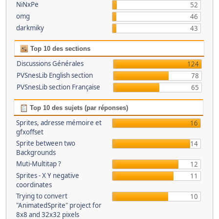
NiNxPe
52
omg
46
darkmiky
43
Top 10 des sections
Discussions Générales
124
PVSnesLib English section
78
PVSnesLib section Française
65
Top 10 des sujets (par réponses)
Sprites, adresse mémoire et
16
gfxoffset
Sprite between two
14
Backgrounds
Muti-Multitap ?
12
Sprites - X Y negative
11
coordinates
Trying to convert
10
"AnimatedSprite" project for
8x8 and 32x32 pixels