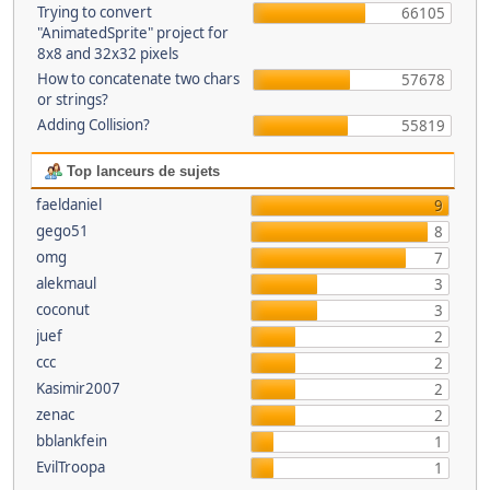
Trying to convert
66105
"AnimatedSprite" project for
8x8 and 32x32 pixels
How to concatenate two chars
57678
or strings?
Adding Collision?
55819
Top lanceurs de sujets
faeldaniel
9
gego51
8
omg
7
alekmaul
3
coconut
3
juef
2
ccc
2
Kasimir2007
2
zenac
2
bblankfein
1
EvilTroopa
1