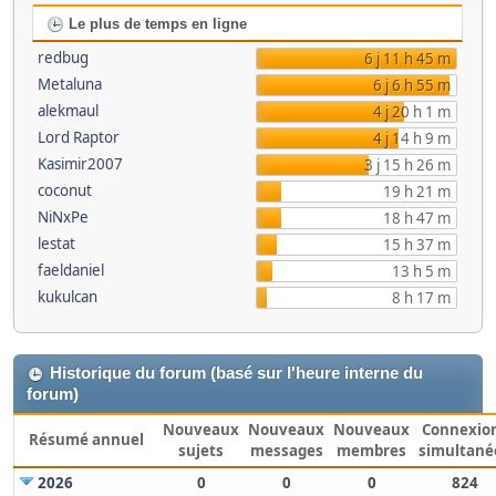
Le plus de temps en ligne
redbug
6 j 11 h 45 m
Metaluna
6 j 6 h 55 m
alekmaul
4 j 20 h 1 m
Lord Raptor
4 j 14 h 9 m
Kasimir2007
3 j 15 h 26 m
coconut
19 h 21 m
NiNxPe
18 h 47 m
lestat
15 h 37 m
faeldaniel
13 h 5 m
kukulcan
8 h 17 m
Historique du forum (basé sur l'heure interne du
forum)
Nouveaux
Nouveaux
Nouveaux
Connexio
Résumé annuel
sujets
messages
membres
simultané
2026
0
0
0
824