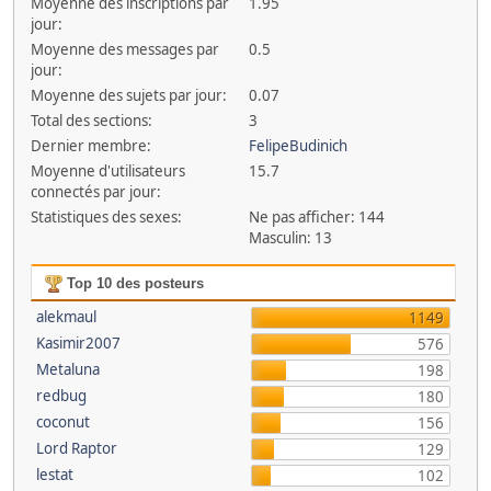
Moyenne des inscriptions par
1.95
jour:
Moyenne des messages par
0.5
jour:
Moyenne des sujets par jour:
0.07
Total des sections:
3
Dernier membre:
FelipeBudinich
Moyenne d'utilisateurs
15.7
connectés par jour:
Statistiques des sexes:
Ne pas afficher: 144
Masculin: 13
Top 10 des posteurs
alekmaul
1149
Kasimir2007
576
Metaluna
198
redbug
180
coconut
156
Lord Raptor
129
lestat
102