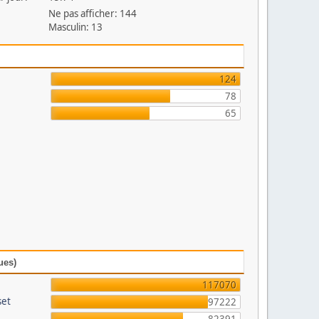
Ne pas afficher: 144
Masculin: 13
124
78
65
ues)
117070
set
97222