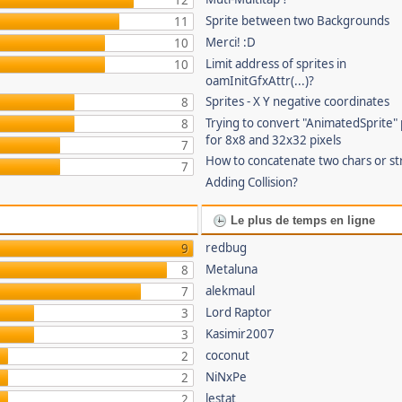
12
Sprite between two Backgrounds
11
Merci! :D
10
Limit address of sprites in
10
oamInitGfxAttr(...)?
Sprites - X Y negative coordinates
8
Trying to convert "AnimatedSprite" 
8
for 8x8 and 32x32 pixels
7
How to concatenate two chars or st
7
Adding Collision?
Le plus de temps en ligne
redbug
9
Metaluna
8
alekmaul
7
Lord Raptor
3
Kasimir2007
3
coconut
2
NiNxPe
2
lestat
2