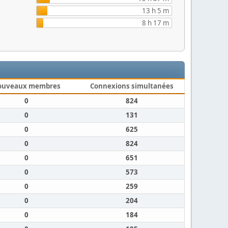
13 h 5 m
8 h 17 m
ouveaux membres
Connexions simultanées
0
824
0
131
0
625
0
824
0
651
0
573
0
259
0
204
0
184