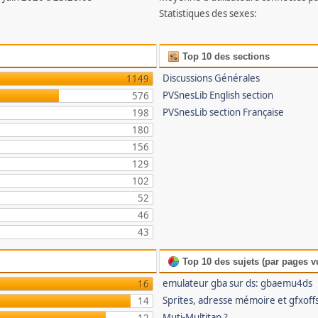
Statistiques des sexes:
Top 10 des sections
Discussions Générales
1149
PVSnesLib English section
576
PVSnesLib section Française
198
180
156
129
102
52
46
43
Top 10 des sujets (par pages v
emulateur gba sur ds: gbaemu4ds
16
Sprites, adresse mémoire et gfxoff
14
Muti-Multitap ?