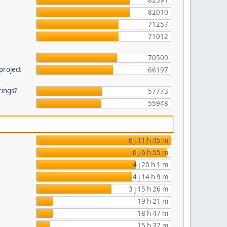
82391
82010
71257
71012
70509
project
66197
rings?
57773
55948
6 j 11 h 45 m
6 j 6 h 55 m
4 j 20 h 1 m
4 j 14 h 9 m
3 j 15 h 26 m
19 h 21 m
18 h 47 m
15 h 37 m