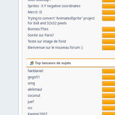
Sprites - X Y negative coordinates
Merci! :D
Trying to convert "AnimatedSprite" project
for 8x8 and 32x32 pixels
Bonnes f?tes
Soirée sur Paris?
Texte sur image de fond
Bienvenue sur le nouveau forum :)
Top lanceurs de sujets
faeldaniel
gego51
omg
alekmaul
coconut
juef
ccc
Kasimir2007