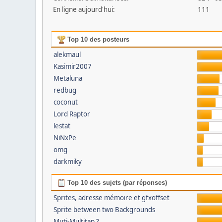
En ligne aujourd'hui:
111
Top 10 des posteurs
alekmaul
Kasimir2007
Metaluna
redbug
coconut
Lord Raptor
lestat
NiNxPe
omg
darkmiky
Top 10 des sujets (par réponses)
Sprites, adresse mémoire et gfxoffset
Sprite between two Backgrounds
Muti-Multitap ?