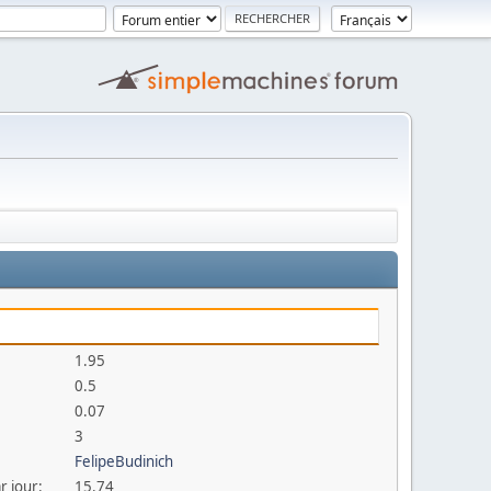
1.95
0.5
0.07
3
FelipeBudinich
r jour:
15.74