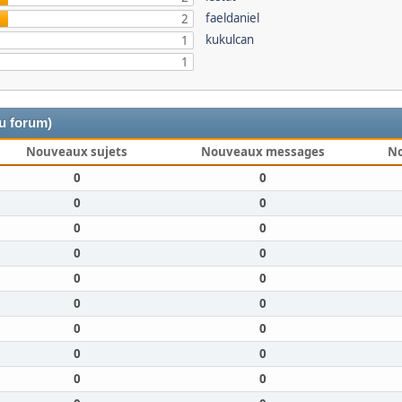
faeldaniel
2
kukulcan
1
1
du forum)
Nouveaux sujets
Nouveaux messages
N
0
0
0
0
0
0
0
0
0
0
0
0
0
0
0
0
0
0