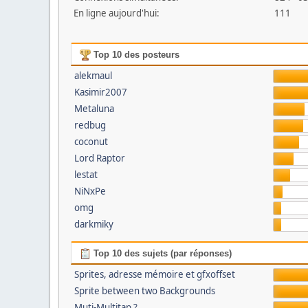
En ligne aujourd'hui:
111
Top 10 des posteurs
alekmaul
Kasimir2007
Metaluna
redbug
coconut
Lord Raptor
lestat
NiNxPe
omg
darkmiky
Top 10 des sujets (par réponses)
Sprites, adresse mémoire et gfxoffset
Sprite between two Backgrounds
Muti-Multitap ?