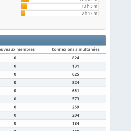
13 h 5 m
8 h 17 m
ouveaux membres
Connexions simultanées
0
824
0
131
0
625
0
824
0
651
0
573
0
259
0
204
0
184