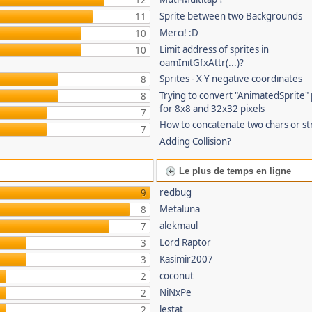
12
Sprite between two Backgrounds
11
Merci! :D
10
Limit address of sprites in
10
oamInitGfxAttr(...)?
Sprites - X Y negative coordinates
8
Trying to convert "AnimatedSprite" 
8
for 8x8 and 32x32 pixels
7
How to concatenate two chars or st
7
Adding Collision?
Le plus de temps en ligne
redbug
9
Metaluna
8
alekmaul
7
Lord Raptor
3
Kasimir2007
3
coconut
2
NiNxPe
2
lestat
2