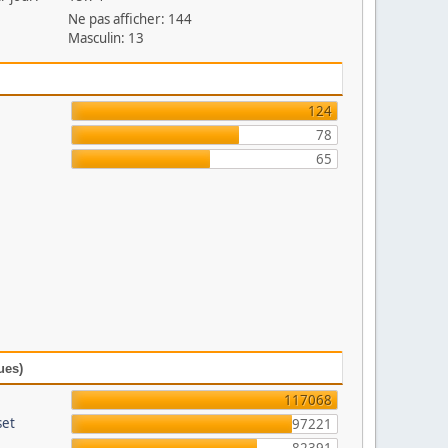
Ne pas afficher: 144
Masculin: 13
124
78
65
ues)
117068
set
97221