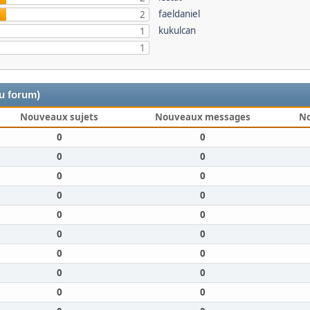
faeldaniel
2
kukulcan
1
1
du forum)
Nouveaux sujets
Nouveaux messages
N
0
0
0
0
0
0
0
0
0
0
0
0
0
0
0
0
0
0