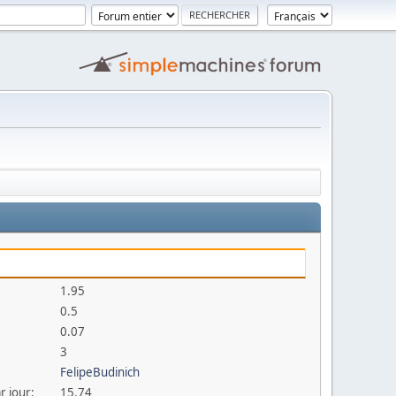
1.95
0.5
0.07
3
FelipeBudinich
r jour:
15.74