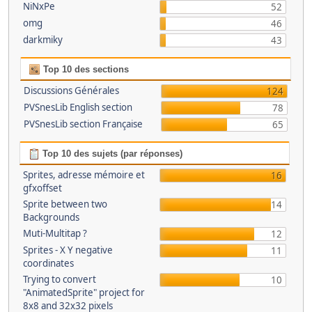
NiNxPe
52
omg
46
darkmiky
43
Top 10 des sections
Discussions Générales
124
PVSnesLib English section
78
PVSnesLib section Française
65
Top 10 des sujets (par réponses)
Sprites, adresse mémoire et
16
gfxoffset
Sprite between two
14
Backgrounds
Muti-Multitap ?
12
Sprites - X Y negative
11
coordinates
Trying to convert
10
"AnimatedSprite" project for
8x8 and 32x32 pixels