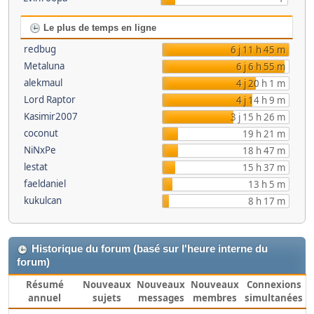
Le plus de temps en ligne
redbug
6 j 11 h 45 m
Metaluna
6 j 6 h 55 m
alekmaul
4 j 20 h 1 m
Lord Raptor
4 j 14 h 9 m
Kasimir2007
3 j 15 h 26 m
coconut
19 h 21 m
NiNxPe
18 h 47 m
lestat
15 h 37 m
faeldaniel
13 h 5 m
kukulcan
8 h 17 m
Historique du forum (basé sur l'heure interne du
forum)
Résumé
Nouveaux
Nouveaux
Nouveaux
Connexions
annuel
sujets
messages
membres
simultanées