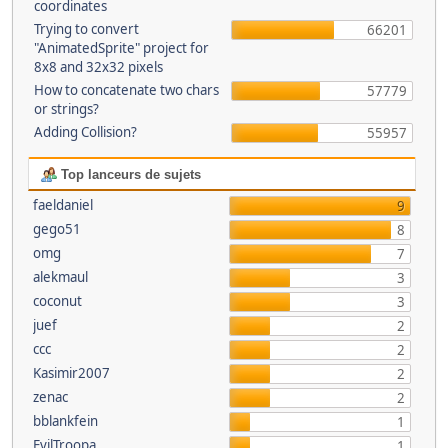
coordinates
Trying to convert
66201
"AnimatedSprite" project for
8x8 and 32x32 pixels
How to concatenate two chars
57779
or strings?
Adding Collision?
55957
Top lanceurs de sujets
faeldaniel
9
gego51
8
omg
7
alekmaul
3
coconut
3
juef
2
ccc
2
Kasimir2007
2
zenac
2
bblankfein
1
EvilTroopa
1