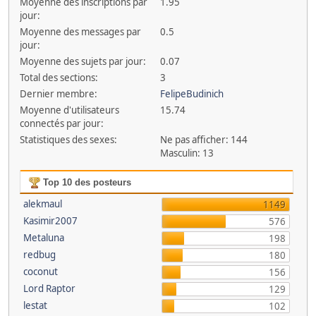
Moyenne des inscriptions par
1.95
jour:
Moyenne des messages par
0.5
jour:
Moyenne des sujets par jour:
0.07
Total des sections:
3
Dernier membre:
FelipeBudinich
Moyenne d'utilisateurs
15.74
connectés par jour:
Statistiques des sexes:
Ne pas afficher: 144
Masculin: 13
Top 10 des posteurs
alekmaul
1149
Kasimir2007
576
Metaluna
198
redbug
180
coconut
156
Lord Raptor
129
lestat
102