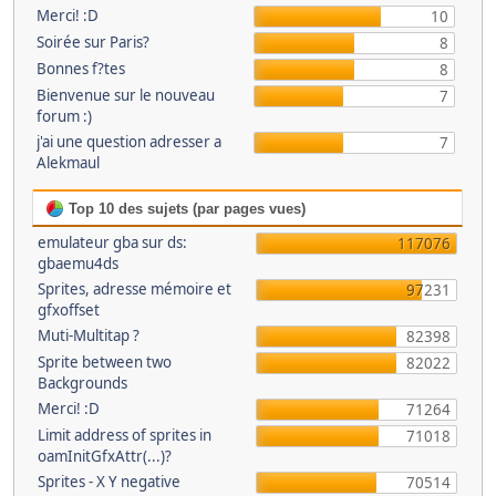
Merci! :D
10
Soirée sur Paris?
8
Bonnes f?tes
8
Bienvenue sur le nouveau
7
forum :)
j'ai une question adresser a
7
Alekmaul
Top 10 des sujets (par pages vues)
emulateur gba sur ds:
117076
gbaemu4ds
Sprites, adresse mémoire et
97231
gfxoffset
Muti-Multitap ?
82398
Sprite between two
82022
Backgrounds
Merci! :D
71264
Limit address of sprites in
71018
oamInitGfxAttr(...)?
Sprites - X Y negative
70514