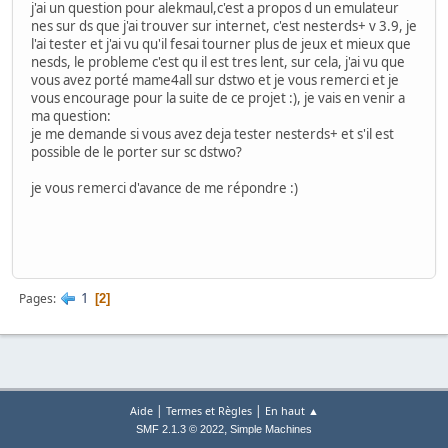
j'ai un question pour alekmaul,c'est a propos d un emulateur
nes sur ds que j'ai trouver sur internet, c'est nesterds+ v 3.9, je
l'ai tester et j'ai vu qu'il fesai tourner plus de jeux et mieux que
nesds, le probleme c'est qu il est tres lent, sur cela, j'ai vu que
vous avez porté mame4all sur dstwo et je vous remerci et je
vous encourage pour la suite de ce projet :), je vais en venir a
ma question:
je me demande si vous avez deja tester nesterds+ et s'il est
possible de le porter sur sc dstwo?
je vous remerci d'avance de me répondre :)
1
Pages
2
|
|
Aide
Termes et Règles
En haut ▲
,
SMF 2.1.3 © 2022
Simple Machines