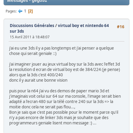
Messages - gego51
1
Pages
2
Discussions Générales
/
virtual boy et nintendo 64
#16
sur 3ds
15 Avril 2011 à 18:48:07
j'ai eu une 3ds il y a pas longtemps et j'ai penser a quelque
chose qui serait geniale ::)
j'ai imaginer jouer au jeux virtual boy sur la 3ds avec l'effet 3d
la resolution d ecran de virtual boy est de 384/224 (je pense)
alors que la 3ds c'est 400/240
donc il y aurait une bonne vision
puis pour la n64 j'ai vu des demos de paper mario 3d et
j'imaginais voit celui sur 64 sur ma console, l'image serait bien
adapté a l'ecran 480 sur la télé contre 240 sur la 3ds => la
moitie donc cela ne serait pas flou...,
Bon je sais que c'est pas possible pour le moment parce qu'il
n'y a pas encore de linker 3ds mais je souhaite que des
programmeurs geniale lisent mon message :) ...