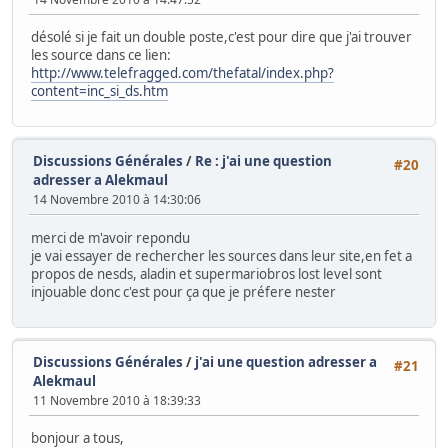
désolé si je fait un double poste,c'est pour dire que j'ai trouver
les source dans ce lien:
http://www.telefragged.com/thefatal/index.php?
content=inc_si_ds.htm
Discussions Générales
/
Re : j'ai une question
#20
adresser a Alekmaul
14 Novembre 2010 à 14:30:06
merci de m'avoir repondu
je vai essayer de rechercher les sources dans leur site,en fet a
propos de nesds, aladin et supermariobros lost level sont
injouable donc c'est pour ça que je préfere nester
Discussions Générales
/
j'ai une question adresser a
#21
Alekmaul
11 Novembre 2010 à 18:39:33
bonjour a tous,