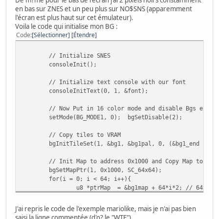
en bas sur ZNES et un peu plus sur NO$SNS (apparemment
l'écran est plus haut sur cet émulateur).
Voila le code qui initialise mon BG :
Code
Sélectionner
Étendre
// Initialize SNES
consoleInit();
// Initialize text console with our font
consoleInitText(0, 1, &font);
// Now Put in 16 color mode and disable Bgs excep
setMode(BG_MODE1, 0); bgSetDisable(2);
// Copy tiles to VRAM
bgInitTileSet(1, &bg1, &bg1pal, 0, (&bg1_end - &b
// Init Map to address 0x1000 and Copy Map to VRA
bgSetMapPtr(1, 0x1000, SC_64x64);
for(i = 0; i < 64; i++){
u8 *ptrMap = &bg1map + 64*i*2; // 64 = ma
//if (i >= 16) ptrMap = &bg1map + 32*5*2;
u16 ptrVRAM = 0x1000 + i * 64; // screen 
J'ai repris le code de l'exemple mariolike, mais je n'ai pas bien
dmaCopyVram(ptrMap, ptrVRAM, 64*2); // co
saisi la ligne commentée (d'o? le "WTF").