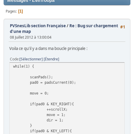
Messages - EvilTroopa
Pages
1
PVSnesLib section Française
/
Re : Bug sur chargement
#1
d'une map
08 Juillet 2012 à 13:00:04
Voila ce qu'il y a dans ma boucle principale :
Code
Sélectionner
Étendre
while(1) {
scanPads();
pad0 = padsCurrent(0);
move = 0;
if(pad0 & KEY_RIGHT){
++scrollX;
move = 1;
dir = 1;
}
if(pad0 & KEY_LEFT){