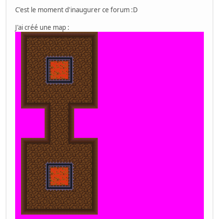
C'est le moment d'inaugurer ce forum :D
oamSet(0, posX, posY, 2, flipX, 0, animFrames[dir
J'ai créé une map :
keepScrollInRange();
bgSetScroll(1, scrollX, scrollY);
consoleDrawText(0, 1, "%04u - %05u, %05u", pad0, 
WaitForVBlank();
++iFrame;
}