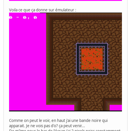
Voila ce que ça donne sur émulateur :
Comme on peut le voir, en haut j'ai une bande noire qui
apparait. Je ne vois pas d'o? ça peut venir...
De m?me pour le bas de l'écran j'ai 2 pixels noirs constamment