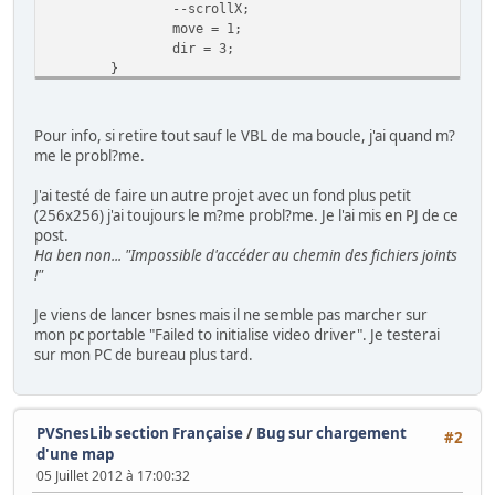
--scrollX;
move = 1;
dir = 3;
}
if(pad0 & KEY_UP){
--scrollY;
Pour info, si retire tout sauf le VBL de ma boucle, j'ai quand m?
move = 1;
me le probl?me.
dir = 0;
}
J'ai testé de faire un autre projet avec un fond plus petit
if(pad0 & KEY_DOWN){
(256x256) j'ai toujours le m?me probl?me. Je l'ai mis en PJ de ce
++scrollY;
post.
move = 1;
Ha ben non... "Impossible d'accéder au chemin des fichiers joints
dir = 2;
!"
}
Je viens de lancer bsnes mais il ne semble pas marcher sur
if(move == 1){
mon pc portable "Failed to initialise video driver". Je testerai
++animFrame;
sur mon PC de bureau plus tard.
animFrame &= 31;
}else{
animFrame = 0;
}
PVSnesLib section Française
/
Bug sur chargement
#2
d'une map
flipX = 0;
05 Juillet 2012 à 17:00:32
if(dir == 3) flipX = 1;