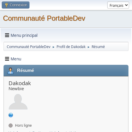
Connexion
Communauté PortableDev
Menu principal
Communauté PortableDev
Profil de Dakodak
Résumé
►
►
Menu
Résumé
Dakodak
Newbie
Hors ligne