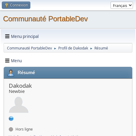
Connexion
Communauté PortableDev
Menu principal
Communauté PortableDev
Profil de Dakodak
Résumé
►
►
Menu
Résumé
Dakodak
Newbie
Hors ligne