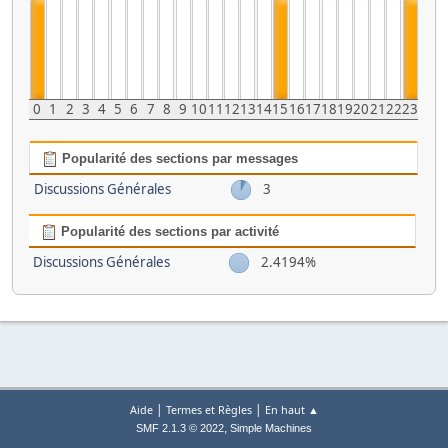
0
1
2
3
4
5
6
7
8
9
10
11
12
13
14
15
16
17
18
19
20
21
22
23
Popularité des sections par messages
Discussions Générales
3
Popularité des sections par activité
Discussions Générales
2.4194%
|
|
Aide
Termes et Règles
En haut ▲
,
SMF 2.1.3 © 2022
Simple Machines