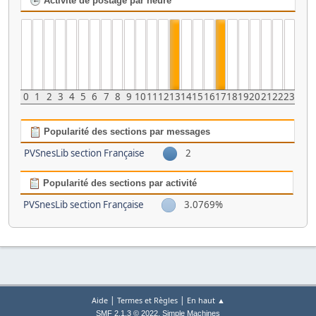
Activité de postage par heure
0
1
2
3
4
5
6
7
8
9
10
11
12
13
14
15
16
17
18
19
20
21
22
23
Popularité des sections par messages
PVSnesLib section Française
2
Popularité des sections par activité
PVSnesLib section Française
3.0769%
|
|
Aide
Termes et Règles
En haut ▲
,
SMF 2.1.3 © 2022
Simple Machines