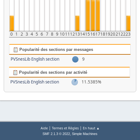
0
1
2
3
4
5
6
7
8
9
10
11
12
13
14
15
16
17
18
19
20
21
22
23
Popularité des sections par messages
PVSnesLib English section
9
Popularité des sections par activité
PVSnesLib English section
11.5385%
|
|
Aide
Termes et Règles
En haut ▲
,
SMF 2.1.3 © 2022
Simple Machines