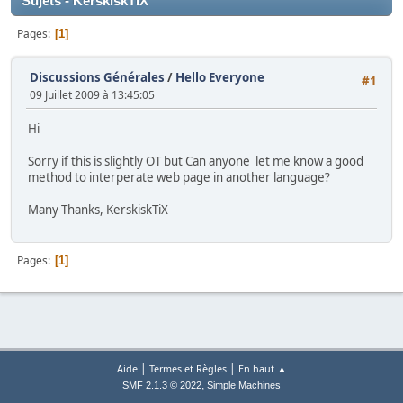
Sujets - KerskiskTiX
Pages
1
Discussions Générales
/
Hello Everyone
#1
09 Juillet 2009 à 13:45:05
Hi
Sorry if this is slightly OT but Can anyone let me know a good
method to interperate web page in another language?
Many Thanks, KerskiskTiX
Pages
1
|
|
Aide
Termes et Règles
En haut ▲
,
SMF 2.1.3 © 2022
Simple Machines