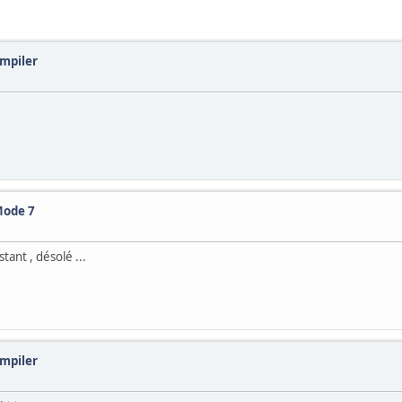
ompiler
Mode 7
tant , désolé ...
ompiler