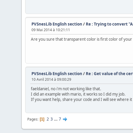
PVSnesLib English section
/
Re : Trying to convert "
09 Mai 2014 à 10:21:11
Are you sure that transparent color is first color of your
PVSnesLib English section
/
Re : Get value of the cer
10 Avril 2014 à 09:00:29
faeldaniel, no i'm not working like that.
I did an example with mario, it works so I did my job.
If you want help, share your code and I will see where it 
2
3
...
7
Pages
1