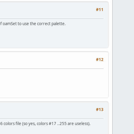
#11
of oamSet to use the correct palette.
#12
#13
 colors file (so yes, colors #17 ..255 are useless).