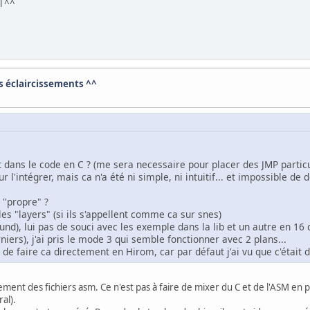
l ^^
ns éclaircissements ^^
 dans le code en C ? (me sera necessaire pour placer des JMP particu
ur l'intégrer, mais ca n'a été ni simple, ni intuitif... et impossible d
 "propre" ?
les "layers" (si ils s'appellent comme ca sur snes)
und), lui pas de souci avec les exemple dans la lib et un autre en 16
iers), j'ai pris le mode 3 qui semble fonctionner avec 2 plans...
le de faire ca directement en Hirom, car par défaut j'ai vu que c'était
ectement des fichiers asm. Ce n'est pas à faire de mixer du C et de l'ASM en pl
al).