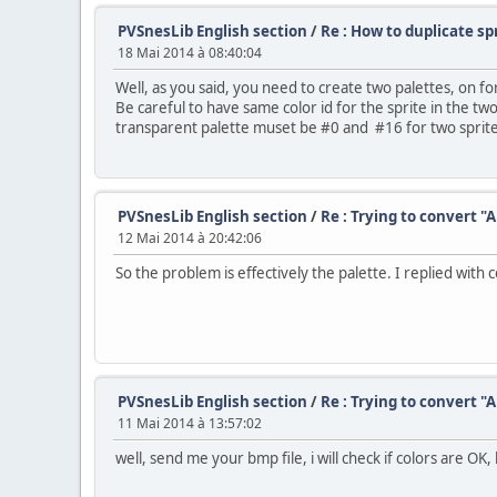
PVSnesLib English section
/
Re : How to duplicate sp
18 Mai 2014 à 08:40:04
Well, as you said, you need to create two palettes, on f
Be careful to have same color id for the sprite in the two
transparent palette muset be #0 and #16 for two sprite,
PVSnesLib English section
/
Re : Trying to convert "
12 Mai 2014 à 20:42:06
So the problem is effectively the palette. I replied with
PVSnesLib English section
/
Re : Trying to convert "
11 Mai 2014 à 13:57:02
well, send me your bmp file, i will check if colors are OK