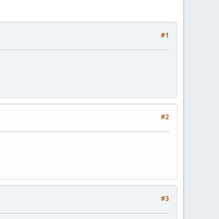
#1
#2
#3