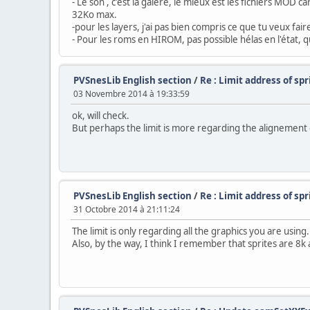
- Le son , c'est la galère, le mieux est les fichiers MOD c
32Ko max.
-pour les layers, j'ai pas bien compris ce que tu veux fair
- Pour les roms en HIROM, pas possible hélas en l'état, q
PVSnesLib English section
/
Re : Limit address of spr
03 Novembre 2014 à 19:33:59
ok, will check.
But perhaps the limit is more regarding the alignement 
PVSnesLib English section
/
Re : Limit address of spr
31 Octobre 2014 à 21:11:24
The limit is only regarding all the graphics you are using
Also, by the way, I think I remember that sprites are 8k ali