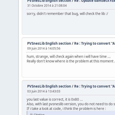
PVSnesLib English section
/
Re : Update oamSetXYEx
31 Octobre 2014 à 21:08:04
sorry, didn't remember that bug, will check the lib :/
PVSnesLib English section
/
Re : Trying to convert "
09 Juin 2014 à 14:05:56
hum, strange, will check again when i will have time ...
Really don't know where is the problem at this moment .
PVSnesLib English section
/
Re : Trying to convert "
03 Juin 2014 à 13:43:03
you last value is correct, it is 0x80 ...
Also, with last pvsneslib version, you do not need to do sc
If i take a look at code, i think the problem is here :
Citation