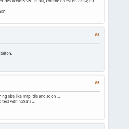
réer des fichiers SPC. Et oui, comme on est en lorow, du
non.
#5
taiton.
#6
ng else like map, tile and so on ...
o test with no$sns ...