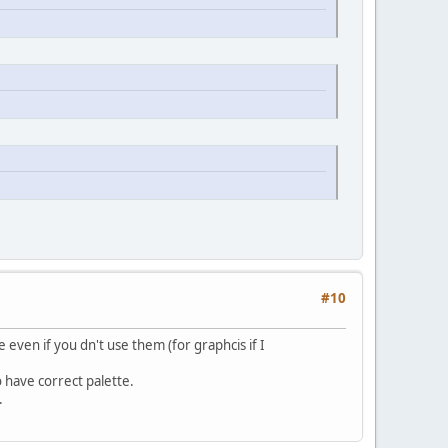
#10
 even if you dn't use them (for graphcis if I
o have correct palette.
.