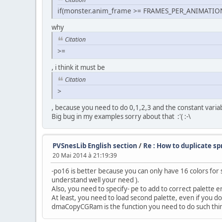
if(monster.anim_frame >= FRAMES_PER_ANIMATION
why
Citation
>=
, i think it must be
Citation
>
, because you need to do 0,1,2,3 and the constant variable
Big bug in my examples sorry about that :'( :-\
PVSnesLib English section
/
Re : How to duplicate sp
20 Mai 2014 à 21:19:39
-po16 is better because you can only have 16 colors for s
understand well your need ).
Also, you need to specify- pe to add to correct palette 
At least, you need to load second palette, even if you d
dmaCopyCGRam is the function you need to do such thi