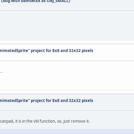
 (bug with oamSetEx as OBJ_SMALL)
AnimatedSprite" project for 8x8 and 32x32 pixels
..
AnimatedSprite" project for 8x8 and 32x32 pixels
anpad, it is in the vbl function, so, just remove it.