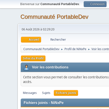
Bienvenue sur
Communauté PortableDev
.
Connexion
Communauté PortableDev
06 Août 2026 à 02:29:20
Accueil
Rechercher
Communauté PortableDev
Profil de NiNxPe
Voir les cont
►
►
Infos du Profil
Voir les contributions
Cette section vous permet de consulter les contributions (
accès.
Messages
Sujets
Fichiers joints
Fichiers joints - NiNxPe